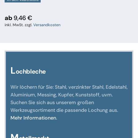
Messing
Ms
63,
ab
9,46
€
halbhart
inkl. MwSt.
zzgl.
Versandkosten
Menge
L
ochbleche
Wir löchern für Sie: Stahl, verzinkter Stahl, Edelstahl,
Aluminium, Messing, Kupfer, Kunststoff, uvm.
Suchen Sie sich aus unserem großen
Werkzeugsortiment die passende Lochung aus.
Mehr Informationen
.
M