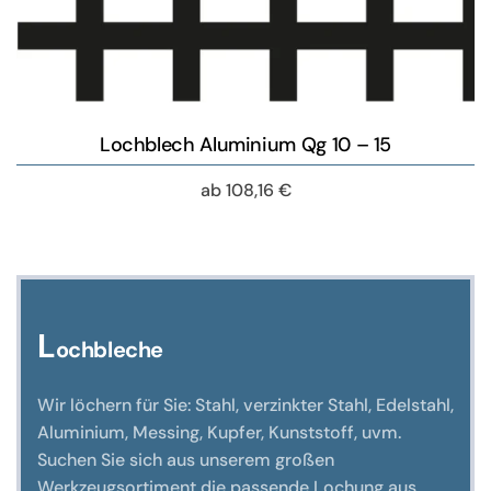
Lochblech Aluminium Qg 10 – 15
ab
108,16
€
L
ochbleche
Wir löchern für Sie: Stahl, verzinkter Stahl, Edelstahl,
Aluminium, Messing, Kupfer, Kunststoff, uvm.
Suchen Sie sich aus unserem großen
Werkzeugsortiment die passende Lochung aus.