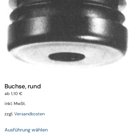
der
Produktseite
gewählt
werden
Buchse, rund
ab
1,10
€
inkl. MwSt.
zzgl.
Versandkosten
Dieses
Ausführung wählen
Produkt