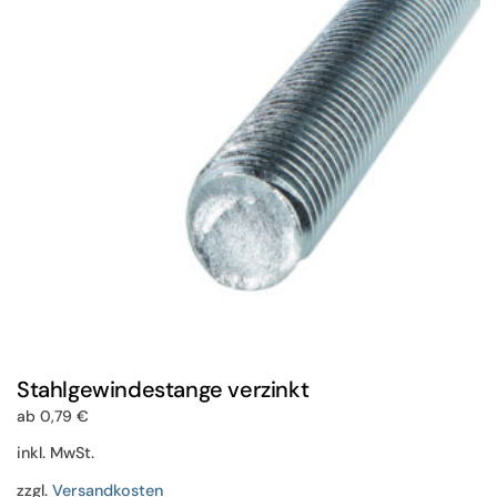
Optionen
können
auf
der
Produktseite
gewählt
werden
Stahlgewindestange verzinkt
ab
0,79
€
inkl. MwSt.
zzgl.
Versandkosten