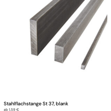
Stahlflachstange St 37, blank
ab
1,59
€