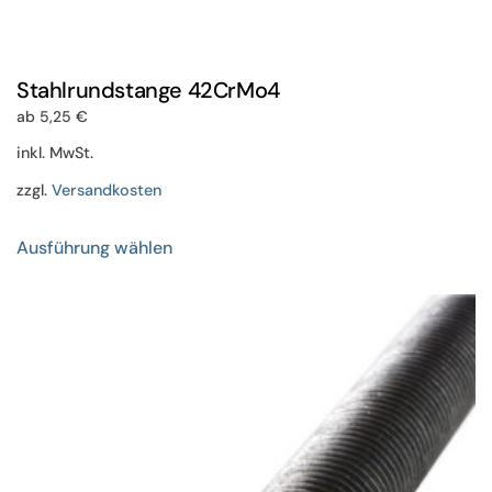
Stahlrundstange 42CrMo4
ab
5,25
€
inkl. MwSt.
zzgl.
Versandkosten
Dieses
Ausführung wählen
Produkt
weist
mehrere
Varianten
auf.
Die
Optionen
können
auf