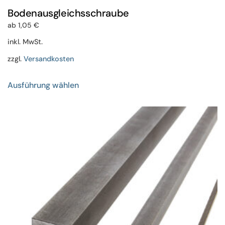
Bodenausgleichsschraube
ab
1,05
€
inkl. MwSt.
zzgl.
Versandkosten
Dieses
Ausführung wählen
Produkt
weist
mehrere
Varianten
auf.
Die
Optionen
können
auf
der
Produktseite