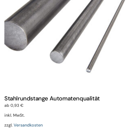
können
auf
der
Produktseite
gewählt
werden
Stahlrundstange Automatenqualität
ab
0,93
€
inkl. MwSt.
zzgl.
Versandkosten