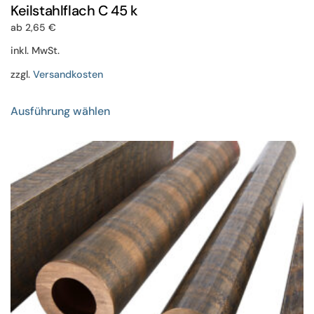
Keilstahlflach C 45 k
ab
2,65
€
inkl. MwSt.
zzgl.
Versandkosten
Dieses
Ausführung wählen
Produkt
weist
mehrere
Varianten
auf.
Die
Optionen
können
auf
der
Produktseite
gewählt