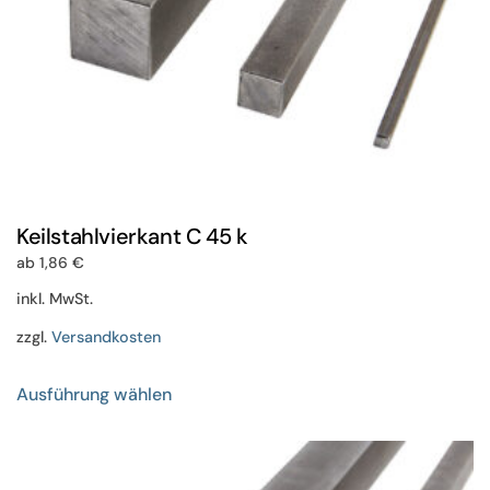
gewählt
werden
Keilstahlvierkant C 45 k
ab
1,86
€
inkl. MwSt.
zzgl.
Versandkosten
Dieses
Ausführung wählen
Produkt
weist
mehrere
Varianten