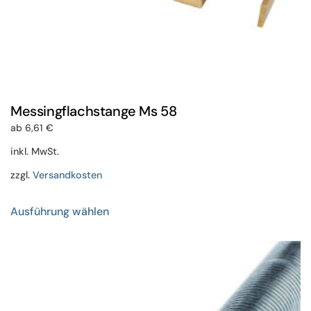
Messingflachstange Ms 58
ab
6,61
€
inkl. MwSt.
zzgl.
Versandkosten
Dieses
Ausführung wählen
Produkt
weist
mehrere
Varianten
auf.
Die