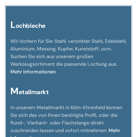
können
auf
der
L
ochbleche
Produktseite
gewählt
Wir löchern für Sie: Stahl, verzinkter Stahl, Edelstahl,
werden
Aluminium, Messing, Kupfer, Kunststoff, uvm.
Suchen Sie sich aus unserem großen
Werkzeugsortiment die passende Lochung aus.
Mehr Informationen
.
M
etallmarkt
In unserem Metallmarkt in Köln-Ehrenfeld können
Sie sich das von Ihnen benötigte Profil, oder die
Rund-, Vierkant- oder Flachstange direkt
zuschneiden lassen und sofort mitnehmen.
Mehr