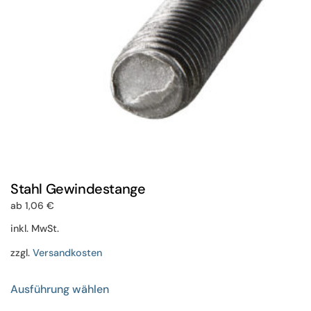
der
Produktseite
gewählt
werden
Stahl Gewindestange
ab
1,06
€
inkl. MwSt.
zzgl.
Versandkosten
Dieses
Ausführung wählen
Produkt
weist