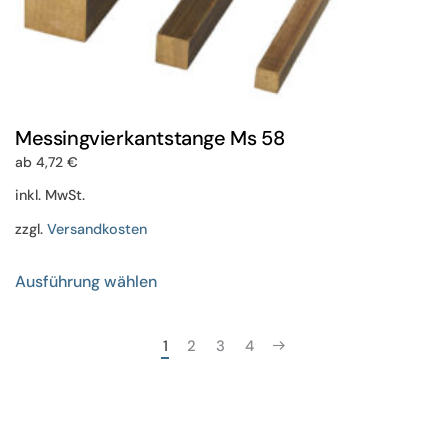
Messingvierkantstange Ms 58
ab
4,72
€
inkl. MwSt.
zzgl.
Versandkosten
Dieses
Ausführung wählen
Produkt
weist
mehrere
1
2
3
4
Varianten
auf.
Die
Optionen