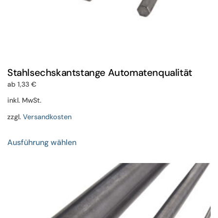
Stahlsechskantstange Automatenqualität
ab
1,33
€
inkl. MwSt.
zzgl.
Versandkosten
Dieses
Ausführung wählen
Produkt
weist
mehrere
Varianten
auf.
Die
Optionen