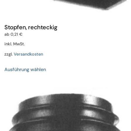
Stopfen, rechteckig
ab
0,21
€
inkl. MwSt.
zzgl.
Versandkosten
Dieses
Ausführung wählen
Produkt
weist
mehrere
Varianten
auf.
Die
Optionen
können
auf