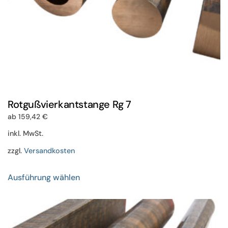
werden
Rotgußvierkantstange Rg 7
ab
159,42
€
inkl. MwSt.
zzgl.
Versandkosten
Dieses
Ausführung wählen
Produkt
weist
mehrere
Varianten