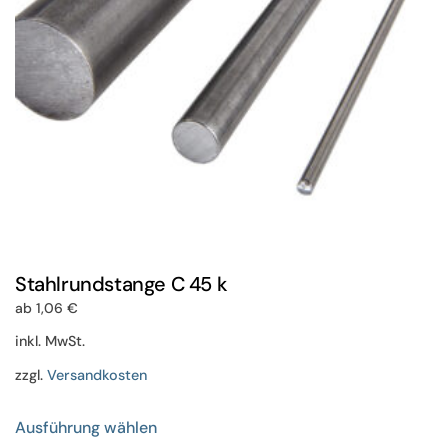
der
Produktseite
gewählt
werden
Stahlrundstange C 45 k
ab
1,06
€
inkl. MwSt.
zzgl.
Versandkosten
Dieses
Ausführung wählen
Produkt