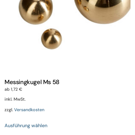
der
Produktseite
gewählt
werden
Messingkugel Ms 58
ab
1,72
€
inkl. MwSt.
zzgl.
Versandkosten
Dieses
Ausführung wählen
Produkt
weist