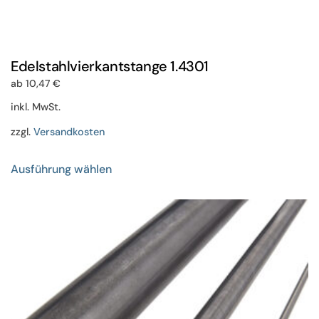
Edelstahlvierkantstange 1.4301
ab
10,47
€
inkl. MwSt.
zzgl.
Versandkosten
Dieses
Ausführung wählen
Produkt
weist
mehrere
Varianten
auf.
Die
Optionen
können
auf