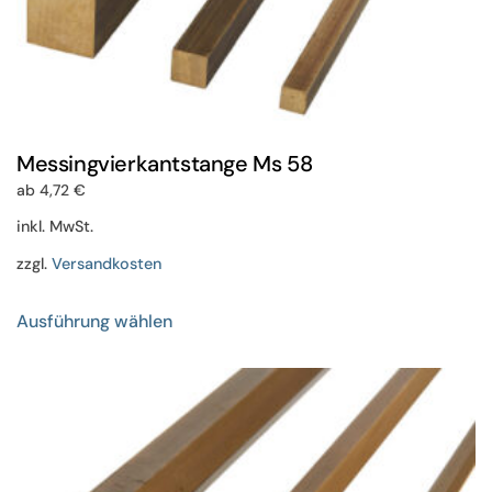
Messingvierkantstange Ms 58
ab
4,72
€
inkl. MwSt.
zzgl.
Versandkosten
Dieses
Ausführung wählen
Produkt
weist
mehrere
Varianten
auf.
Die
Optionen