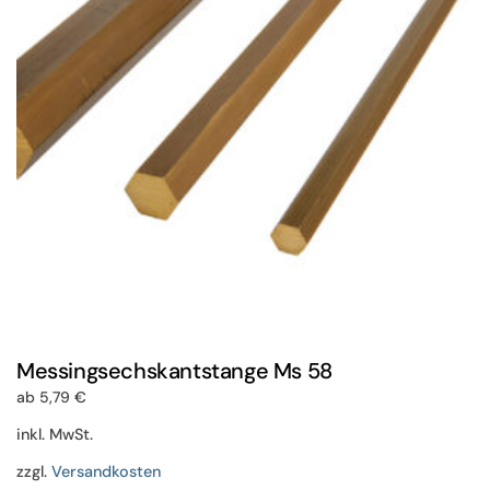
können
auf
der
Produktseite
gewählt
werden
Messingsechskantstange Ms 58
ab
5,79
€
inkl. MwSt.
zzgl.
Versandkosten