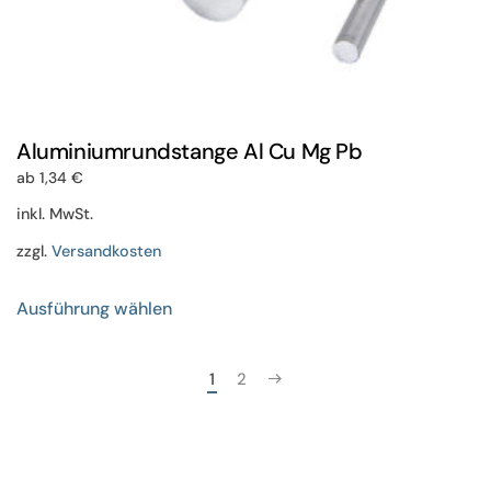
Aluminiumrundstange Al Cu Mg Pb
ab
1,34
€
inkl. MwSt.
zzgl.
Versandkosten
Dieses
Ausführung wählen
Produkt
weist
mehrere
1
2
Varianten
auf.
Die
Optionen