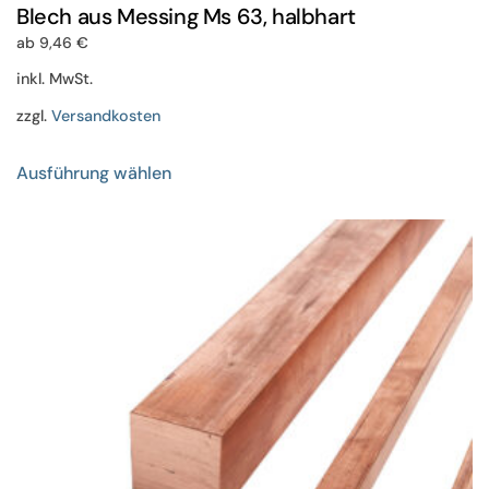
Blech aus Messing Ms 63, halbhart
ab
9,46
€
inkl. MwSt.
zzgl.
Versandkosten
Dieses
Ausführung wählen
Produkt
weist
mehrere
Varianten
auf.
Die
Optionen
können
auf
der
Produktseite
gewählt