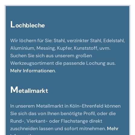
können
auf
der
L
ochbleche
Produktseite
gewählt
Wir löchern für Sie: Stahl, verzinkter Stahl, Edelstahl,
werden
Aluminium, Messing, Kupfer, Kunststoff, uvm.
Suchen Sie sich aus unserem großen
Werkzeugsortiment die passende Lochung aus.
Mehr Informationen
.
M
etallmarkt
In unserem Metallmarkt in Köln-Ehrenfeld können
Sie sich das von Ihnen benötigte Profil, oder die
Rund-, Vierkant- oder Flachstange direkt
zuschneiden lassen und sofort mitnehmen.
Mehr