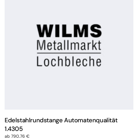
Edelstahlrundstange Automatenqualität
1.4305
ab
790,76
€