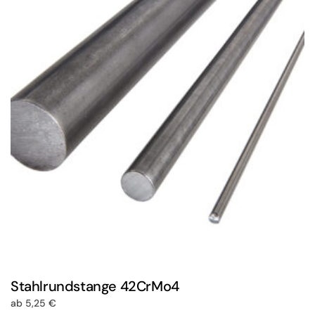
auf.
Die
Optionen
können
auf
der
Produktseite
gewählt
werden
Stahlrundstange 42CrMo4
ab
5,25
€