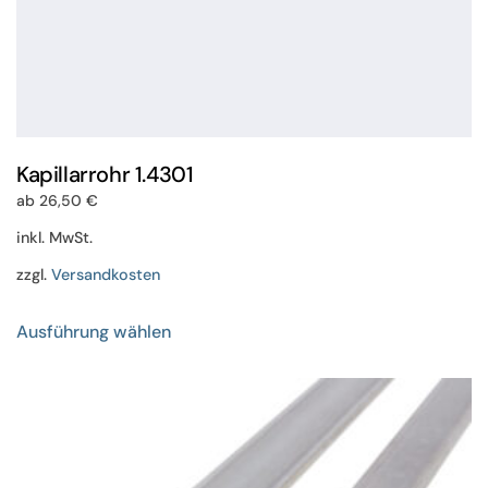
Kapillarrohr 1.4301
ab
26,50
€
inkl. MwSt.
zzgl.
Versandkosten
Dieses
Ausführung wählen
Produkt
weist
mehrere
Varianten
auf.
Die