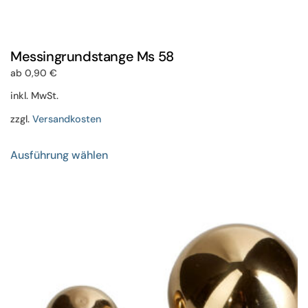
Messingrundstange Ms 58
ab
0,90
€
inkl. MwSt.
zzgl.
Versandkosten
Dieses
Ausführung wählen
Produkt
weist
mehrere
Varianten
auf.
Die
Optionen
können
auf