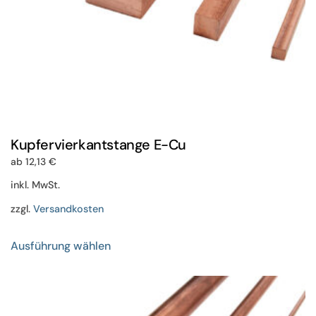
werden
Kupfervierkantstange E-Cu
ab
12,13
€
inkl. MwSt.
zzgl.
Versandkosten
Dieses
Ausführung wählen
Produkt
weist
mehrere
Varianten