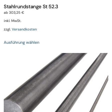
Stahlrundstange St 52.3
ab
303,25
€
inkl. MwSt.
zzgl.
Versandkosten
Dieses
Ausführung wählen
Produkt
weist
mehrere
Varianten
auf.
Die
Optionen
können
auf
der
Produktseite