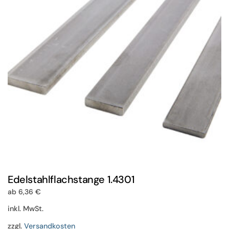
Optionen
können
auf
der
Produktseite
gewählt
werden
Edelstahlflachstange 1.4301
ab
6,36
€
inkl. MwSt.
zzgl.
Versandkosten