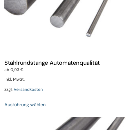
gewählt
werden
Stahlrundstange Automatenqualität
ab
0,93
€
inkl. MwSt.
zzgl.
Versandkosten
Dieses
Ausführung wählen
Produkt
weist
mehrere
Varianten