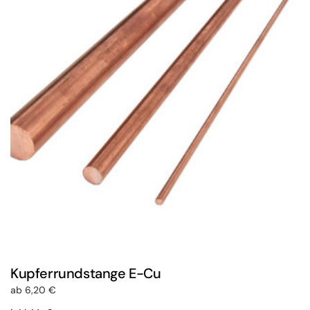
auf.
Die
Optionen
können
auf
der
Produktseite
gewählt
werden
Kupferrundstange E-Cu
ab
6,20
€