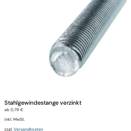
Optionen
können
auf
der
Produktseite
gewählt
werden
Stahlgewindestange verzinkt
ab
0,79
€
inkl. MwSt.
zzgl.
Versandkosten