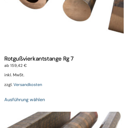
werden
Rotgußvierkantstange Rg 7
ab
159,42
€
inkl. MwSt.
zzgl.
Versandkosten
Dieses
Ausführung wählen
Produkt
weist
mehrere
Varianten