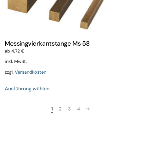
Messingvierkantstange Ms 58
ab
4,72
€
inkl. MwSt.
zzgl.
Versandkosten
Dieses
Ausführung wählen
Produkt
weist
mehrere
1
2
3
4
Varianten
auf.
Die
Optionen