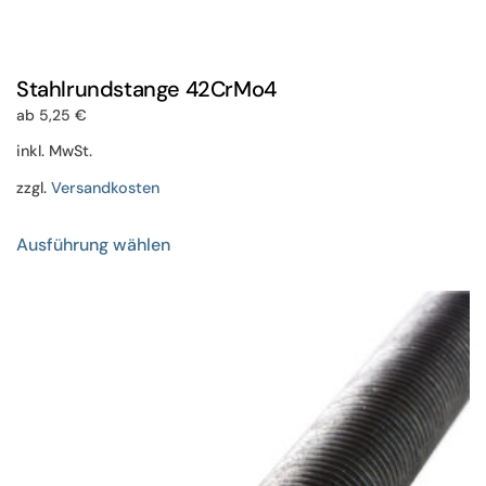
Stahlrundstange 42CrMo4
ab
5,25
€
inkl. MwSt.
zzgl.
Versandkosten
Dieses
Ausführung wählen
Produkt
weist
mehrere
Varianten
auf.
Die
Optionen
können
auf