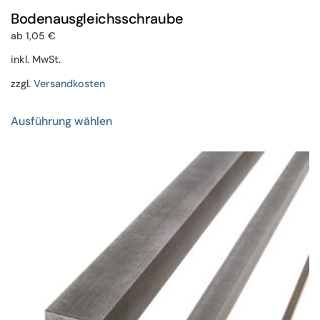
Bodenausgleichsschraube
ab
1,05
€
inkl. MwSt.
zzgl.
Versandkosten
Dieses
Ausführung wählen
Produkt
weist
mehrere
Varianten
auf.
Die
Optionen
können
auf
der
Produktseite