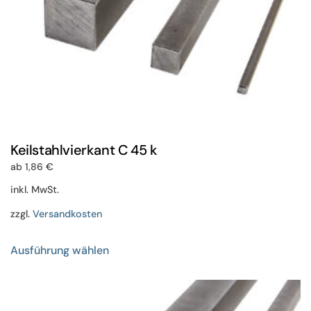
gewählt
werden
Keilstahlvierkant C 45 k
ab
1,86
€
inkl. MwSt.
zzgl.
Versandkosten
Dieses
Ausführung wählen
Produkt
weist
mehrere
Varianten