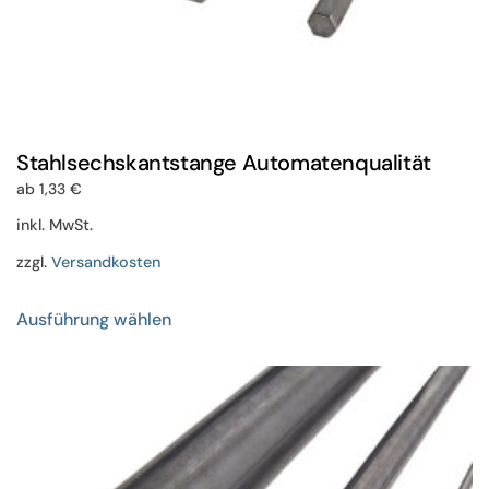
Stahlsechskantstange Automatenqualität
ab
1,33
€
inkl. MwSt.
zzgl.
Versandkosten
Dieses
Ausführung wählen
Produkt
weist
mehrere
Varianten
auf.
Die
Optionen