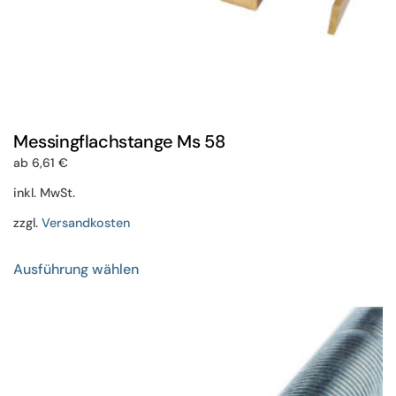
Messingflachstange Ms 58
ab
6,61
€
inkl. MwSt.
zzgl.
Versandkosten
Dieses
Ausführung wählen
Produkt
weist
mehrere
Varianten
auf.
Die