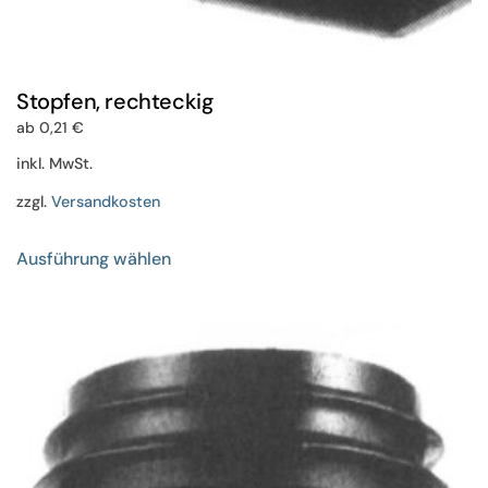
Stopfen, rechteckig
ab
0,21
€
inkl. MwSt.
zzgl.
Versandkosten
Dieses
Ausführung wählen
Produkt
weist
mehrere
Varianten
auf.
Die
Optionen
können
auf