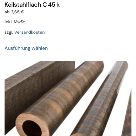
Keilstahlflach C 45 k
ab
2,65
€
inkl. MwSt.
zzgl.
Versandkosten
Dieses
Ausführung wählen
Produkt
weist
mehrere
Varianten
auf.
Die
Optionen
können
auf
der
Produktseite
gewählt