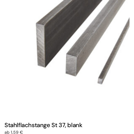
Stahlflachstange St 37, blank
ab
1,59
€