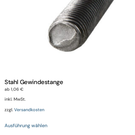
der
Produktseite
gewählt
werden
Stahl Gewindestange
ab
1,06
€
inkl. MwSt.
zzgl.
Versandkosten
Dieses
Ausführung wählen
Produkt
weist