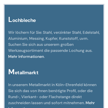
können
auf
der
L
ochbleche
Produktseite
gewählt
Wir löchern für Sie: Stahl, verzinkter Stahl, Edelstahl,
werden
Aluminium, Messing, Kupfer, Kunststoff, uvm.
Suchen Sie sich aus unserem großen
Werkzeugsortiment die passende Lochung aus.
Mehr Informationen
.
M
etallmarkt
In unserem Metallmarkt in Köln-Ehrenfeld können
Sie sich das von Ihnen benötigte Profil, oder die
Rund-, Vierkant- oder Flachstange direkt
zuschneiden lassen und sofort mitnehmen.
Mehr