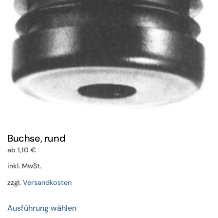
der
Produktseite
gewählt
werden
Buchse, rund
ab
1,10
€
inkl. MwSt.
zzgl.
Versandkosten
Dieses
Ausführung wählen
Produkt