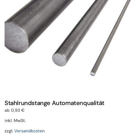
können
auf
der
Produktseite
gewählt
werden
Stahlrundstange Automatenqualität
ab
0,93
€
inkl. MwSt.
zzgl.
Versandkosten