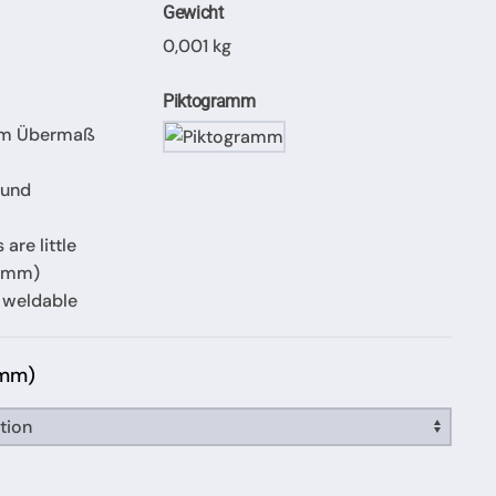
Gewicht
0,001 kg
Piktogramm
tem Übermaß
 und
are little
,5mm)
d weldable
 mm)