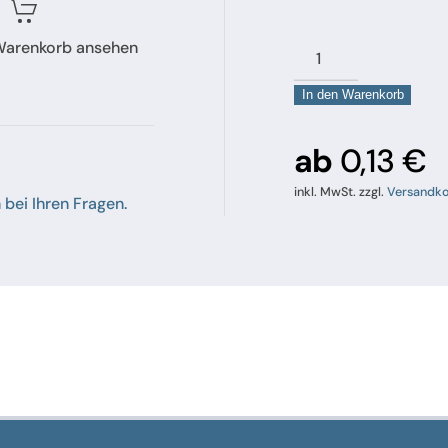
 Warenkorb ansehen
Stahlronde
Menge
In den Warenkorb
ab
0,13
€
inkl. MwSt.
zzgl.
Versandko
 bei Ihren Fragen.