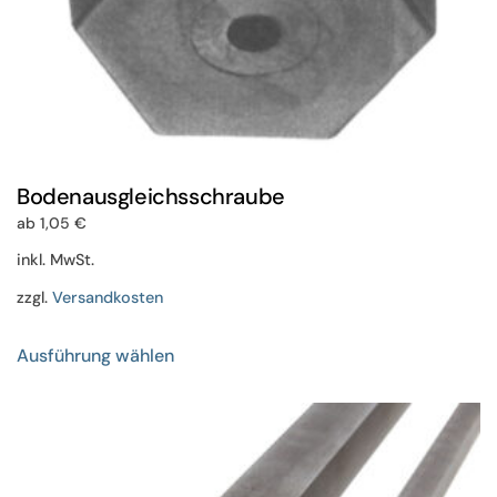
Bodenausgleichsschraube
ab
1,05
€
inkl. MwSt.
zzgl.
Versandkosten
Dieses
Ausführung wählen
Produkt
weist
mehrere
Varianten
auf.