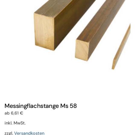
Optionen
können
auf
der
Produktseite
gewählt
werden
Messingflachstange Ms 58
ab
6,61
€
inkl. MwSt.
zzgl.
Versandkosten