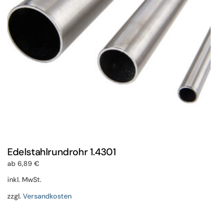
auf
der
Produktseite
gewählt
werden
Edelstahlrundrohr 1.4301
ab
6,89
€
inkl. MwSt.
zzgl.
Versandkosten
Dieses