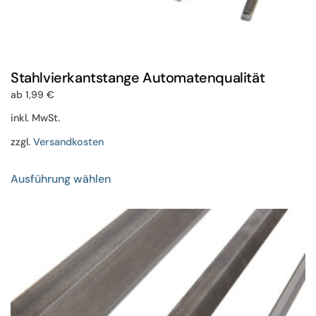
Stahlvierkantstange Automatenqualität
ab
1,99
€
inkl. MwSt.
zzgl.
Versandkosten
Dieses
Ausführung wählen
Produkt
weist
mehrere
Varianten
auf.
Die
Optionen
können