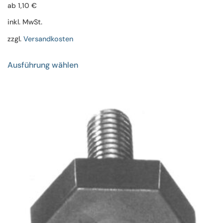
ab
1,10
€
inkl. MwSt.
zzgl.
Versandkosten
Dieses
Ausführung wählen
Produkt
weist
mehrere
Varianten
auf.
Die
Optionen
können
auf
der
Produktseite
gewählt
werden