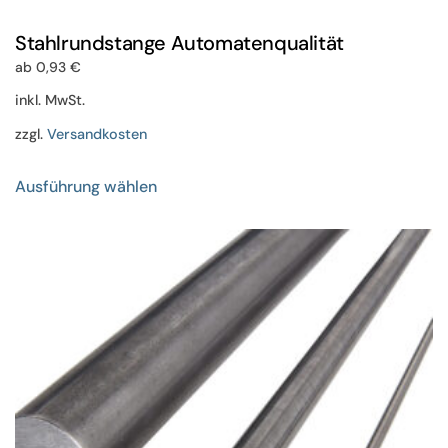
Stahlrundstange Automatenqualität
ab
0,93
€
inkl. MwSt.
zzgl.
Versandkosten
Dieses
Ausführung wählen
Produkt
weist
mehrere
Varianten
auf.
Die
Optionen
können
auf
der
Produktseite