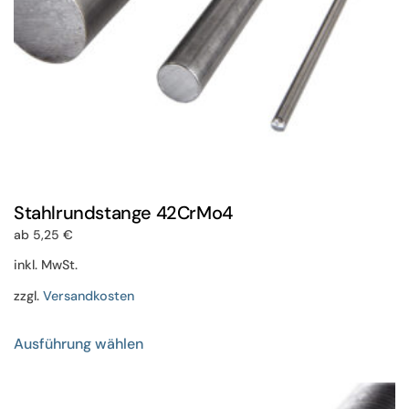
gewählt
werden
Stahlrundstange 42CrMo4
ab
5,25
€
inkl. MwSt.
zzgl.
Versandkosten
Dieses
Ausführung wählen
Produkt
weist
mehrere