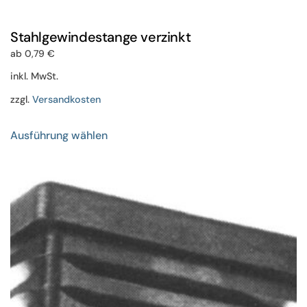
Stahlgewindestange verzinkt
ab
0,79
€
inkl. MwSt.
zzgl.
Versandkosten
Dieses
Ausführung wählen
Produkt
weist
mehrere
Varianten
auf.
Die
Optionen
können
auf
der