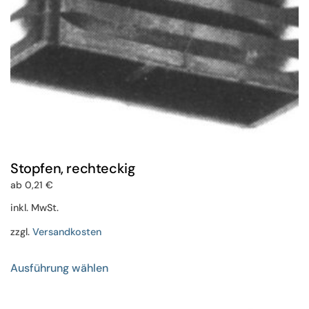
Produktseite
gewählt
werden
Stopfen, rechteckig
ab
0,21
€
inkl. MwSt.
zzgl.
Versandkosten
Dieses
Ausführung wählen
Produkt
weist
mehrere