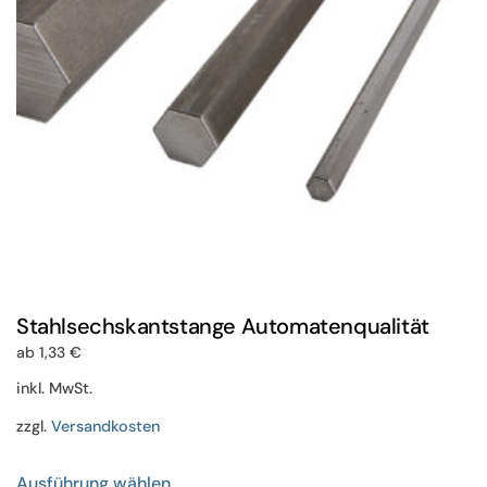
auf
der
Produktseite
gewählt
werden
Stahlsechskantstange Automatenqualität
ab
1,33
€
inkl. MwSt.
zzgl.
Versandkosten
Dieses
Ausführung wählen