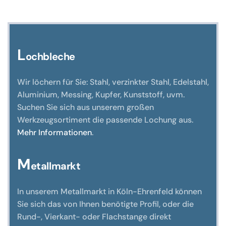
Optionen
können
auf
der
L
ochbleche
Produktseite
gewählt
Wir löchern für Sie: Stahl, verzinkter Stahl, Edelstahl,
werden
Aluminium, Messing, Kupfer, Kunststoff, uvm.
Suchen Sie sich aus unserem großen
Werkzeugsortiment die passende Lochung aus.
Mehr Informationen
.
M
etallmarkt
In unserem Metallmarkt in Köln-Ehrenfeld können
Sie sich das von Ihnen benötigte Profil, oder die
Rund-, Vierkant- oder Flachstange direkt