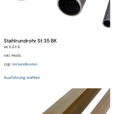
Stahlrundrohr St 35 BK
ab
6,63
€
inkl. MwSt.
zzgl.
Versandkosten
Dieses
Ausführung wählen
Produkt
weist
mehrere
Varianten
auf.
Die