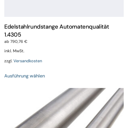
Edelstahlrundstange Automatenqualität
1.4305
ab
790,76
€
inkl. MwSt.
zzgl.
Versandkosten
Dieses
Ausführung wählen
Produkt
weist
mehrere
Varianten
auf.
Die
Optionen
können