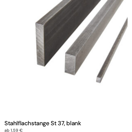
Stahlflachstange St 37, blank
ab
1,59
€