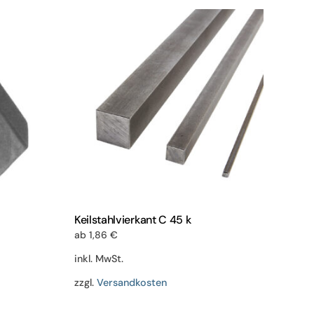
Varianten
en
auf.
Die
Optionen
n
können
auf
der
Produktseite
eite
gewählt
werden
Keilstahlvierkant C 45 k
ab
1,86
€
inkl. MwSt.
zzgl.
Versandkosten
Dieses