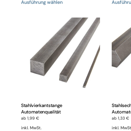
Ausführung wählen
Ausführ
Produkt
weist
mehrere
Varianten
auf.
Die
Optionen
können
auf
der
Produktseite
gewählt
werden
Stahlvierkantstange
Stahlsec
Automatenqualität
Automate
ab
1,99
€
ab
1,33
€
inkl. MwSt.
inkl. MwSt