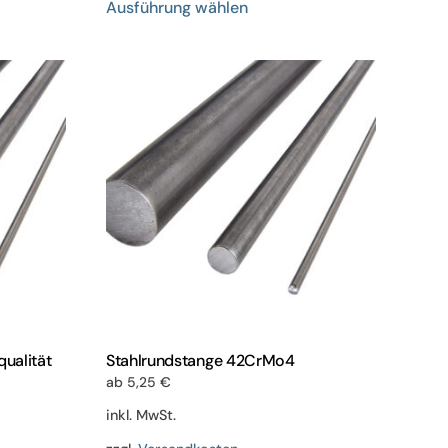
Ausführung wählen
Produkt
weist
mehrere
en
Varianten
auf.
Die
n
Optionen
können
auf
der
eite
Produktseite
gewählt
werden
ualität
Stahlrundstange 42CrMo4
ab
5,25
€
inkl. MwSt.