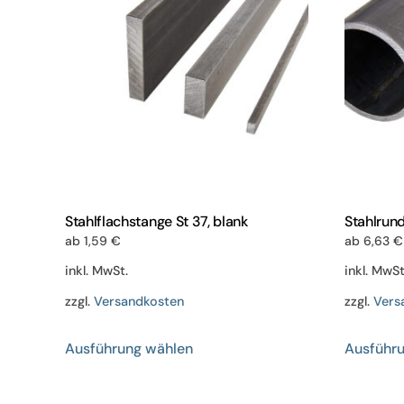
Stahlflachstange St 37, blank
Stahlrun
ab
1,59
€
ab
6,63
€
inkl. MwSt.
inkl. MwSt
zzgl.
Versandkosten
zzgl.
Vers
Dieses
Ausführung wählen
Ausführ
Produkt
weist
mehrere