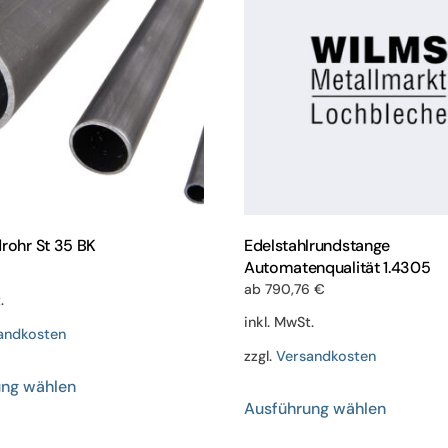
drohr St 35 BK
Edelstahlrundstange
Automatenqualität 1.4305
ab
790,76
€
.
inkl. MwSt.
andkosten
zzgl.
Versandkosten
Dieses
ung wählen
Dieses
Produkt
Ausführung wählen
Produkt
weist
weist
mehrere