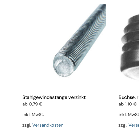
Varianten
auf.
Die
Optionen
können
auf
der
Produktseite
gewählt
werden
Stahlgewindestange verzinkt
Buchse, 
ab
0,79
€
ab
1,10
€
inkl. MwSt.
inkl. MwSt
zzgl.
Versandkosten
zzgl.
Vers
Dieses