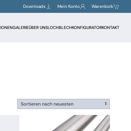
Downloads
Mein Konto
Warenkorb
TIONEN
GALERIE
ÜBER UNS
LOCHBLECHKONFIGURATOR
KONTAKT