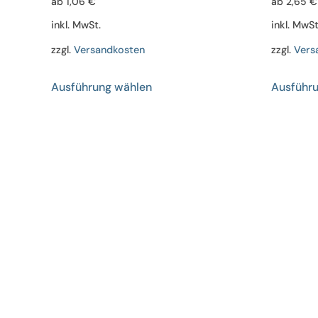
ab
1,06
€
ab
2,65
€
inkl. MwSt.
inkl. MwSt
zzgl.
Versandkosten
zzgl.
Vers
Dieses
Ausführung wählen
Ausführ
Produkt
weist
mehrere
Varianten
auf.
Die
Optionen
können
auf
der
Produktseite
gewählt
werden