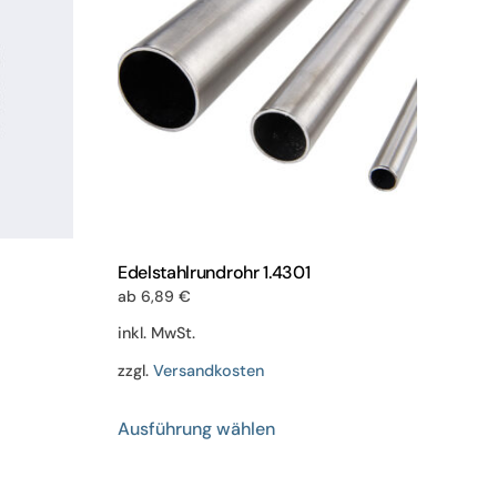
Edelstahlrundrohr 1.4301
ab
6,89
€
inkl. MwSt.
zzgl.
Versandkosten
Dieses
Ausführung wählen
Produkt
weist
mehrere