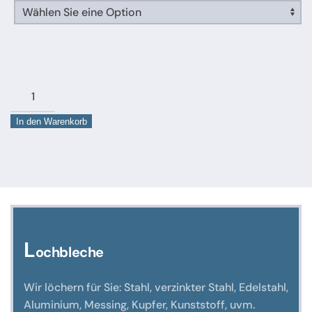
Edelstahlsechskantstange
Automatenqualität
In den Warenkorb
1.4305
k
Menge
L
ochbleche
Wir löchern für Sie: Stahl, verzinkter Stahl, Edelstahl,
Aluminium, Messing, Kupfer, Kunststoff, uvm.