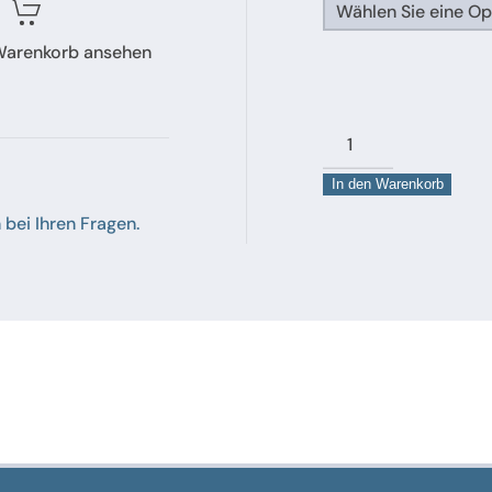
 Warenkorb ansehen
Edelstahlrundstange
Automatenqualität
In den Warenkorb
1.4305
k
 bei Ihren Fragen.
Menge