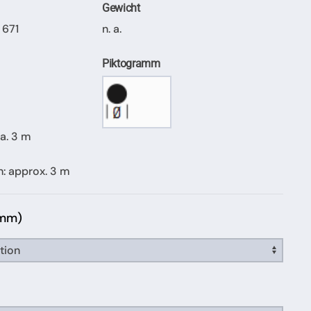
Gewicht
 671
n. a.
Piktogramm
a. 3 m
h: approx. 3 m
 mm)