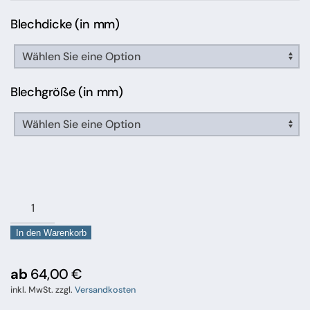
Blechdicke (in mm)
Blechgröße (in mm)
Lochblech
Stahl
In den Warenkorb
Rv
3
–
ab
64,00
€
5
inkl. MwSt.
zzgl.
Versandkosten
Menge