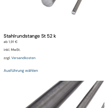
Stahlrundstange St 52 k
ab
1,91
€
inkl. MwSt.
zzgl.
Versandkosten
Dieses
Ausführung wählen
Produkt
weist
mehrere
Varianten
auf.
Die
Optionen