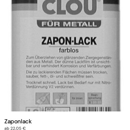
Zaponlack
ab
22,05
€