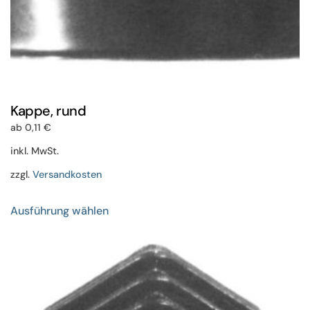
Kappe, rund
ab
0,11
€
inkl. MwSt.
zzgl.
Versandkosten
Dieses
Ausführung wählen
Produkt
weist
mehrere
Varianten
auf.
Die