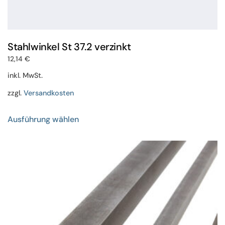
Stahlwinkel St 37.2 verzinkt
12,14
€
inkl. MwSt.
zzgl.
Versandkosten
Dieses
Ausführung wählen
Produkt
weist
mehrere
Varianten
auf.
Die
Optionen
können
auf