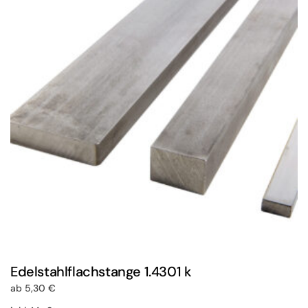
auf.
Die
Optionen
können
auf
der
Produktseite
gewählt
werden
Edelstahlflachstange 1.4301 k
ab
5,30
€