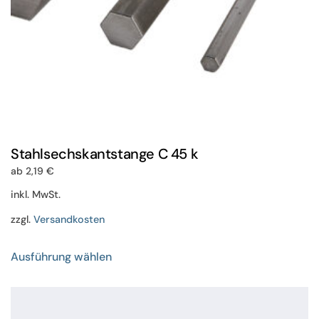
gewählt
werden
Stahlsechskantstange C 45 k
ab
2,19
€
inkl. MwSt.
zzgl.
Versandkosten
Dieses
Ausführung wählen
Produkt
weist
mehrere
Varianten