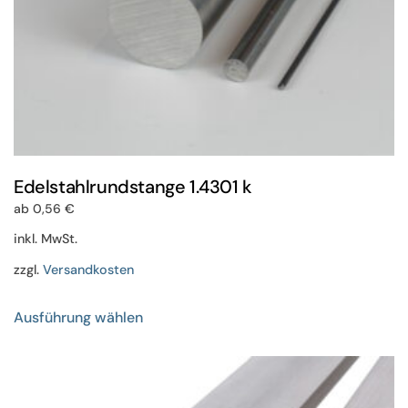
werden
Edelstahlrundstange 1.4301 k
ab
0,56
€
inkl. MwSt.
zzgl.
Versandkosten
Dieses
Ausführung wählen
Produkt
weist
mehrere
Varianten