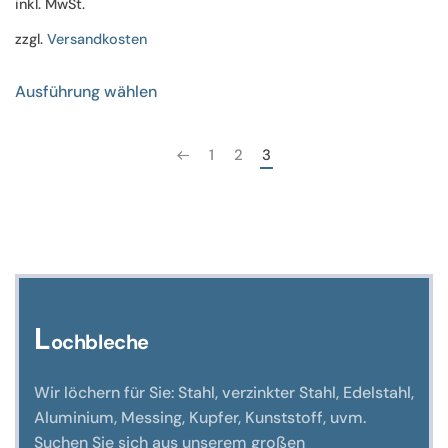
inkl. MwSt.
zzgl.
Versandkosten
Dieses
Ausführung wählen
Produkt
weist
mehrere
1
2
3
Varianten
auf.
Die
Optionen
können
auf
der
L
ochbleche
Produktseite
gewählt
Wir löchern für Sie: Stahl, verzinkter Stahl, Edelstahl,
werden
Aluminium, Messing, Kupfer, Kunststoff, uvm.
Suchen Sie sich aus unserem großen