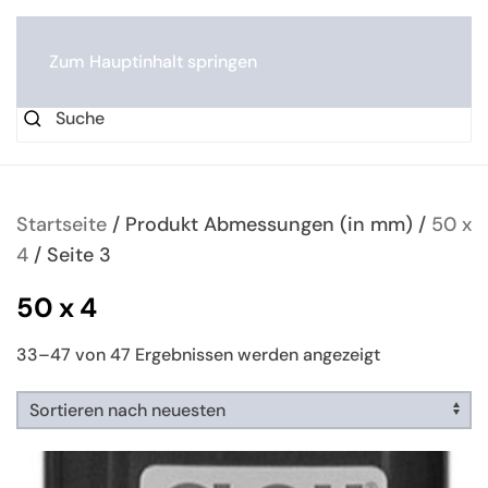
0
Zum Hauptinhalt springen
Startseite
/ Produkt Abmessungen (in mm) /
50 x
4
/ Seite 3
50 x 4
Nach
33–47 von 47 Ergebnissen werden angezeigt
neuesten
sortiert