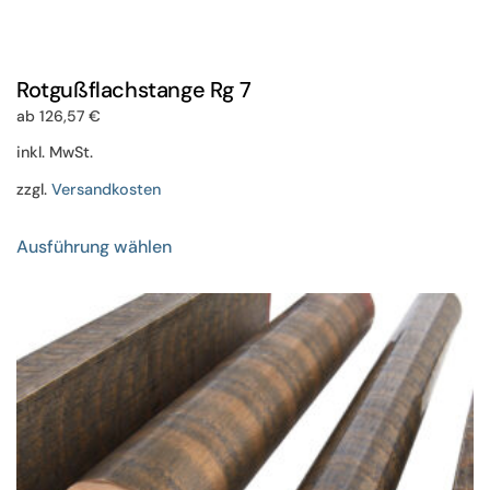
Rotgußflachstange Rg 7
ab
126,57
€
inkl. MwSt.
zzgl.
Versandkosten
Dieses
Ausführung wählen
Produkt
weist
mehrere
Varianten
auf.
Die
Optionen
können
auf