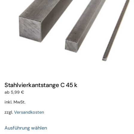
der
Produktseite
gewählt
werden
Stahlvierkantstange C 45 k
ab
5,99
€
inkl. MwSt.
zzgl.
Versandkosten
Dieses
Ausführung wählen
Produkt