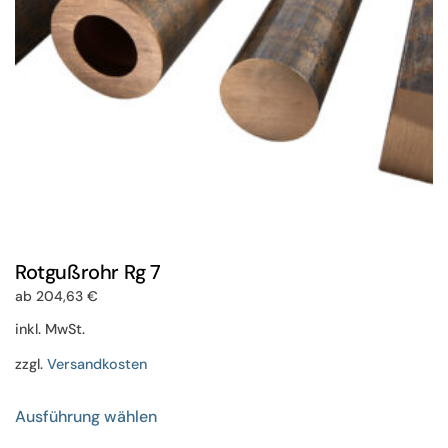
der
Produktseite
gewählt
werden
Rotgußrohr Rg 7
ab
204,63
€
inkl. MwSt.
zzgl.
Versandkosten
Dieses
Ausführung wählen
Produkt
weist