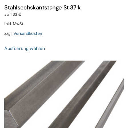
Stahlsechskantstange St 37 k
ab
1,33
€
inkl. MwSt.
zzgl.
Versandkosten
Dieses
Ausführung wählen
Produkt
weist
mehrere
Varianten
auf.
Die
Optionen
können
auf
der
Produktseite