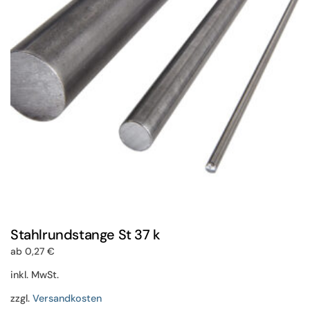
können
auf
der
Produktseite
gewählt
werden
Stahlrundstange St 37 k
ab
0,27
€
inkl. MwSt.
zzgl.
Versandkosten