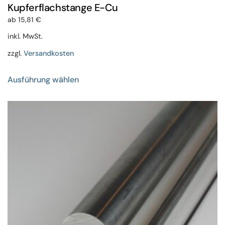
Kupferflachstange E-Cu
ab
15,81
€
inkl. MwSt.
zzgl.
Versandkosten
Dieses
Ausführung wählen
Produkt
weist
mehrere
Varianten
auf.
Die
Optionen
können
auf
der
Produktseite
gewählt