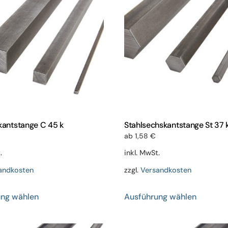
rkantstange C 45 k
Stahlsechskantstange St 37 
ab
1,58
€
.
inkl. MwSt.
andkosten
zzgl.
Versandkosten
Dieses
Dieses
ung wählen
Ausführung wählen
Produkt
Produkt
weist
weist
mehrere
mehrere