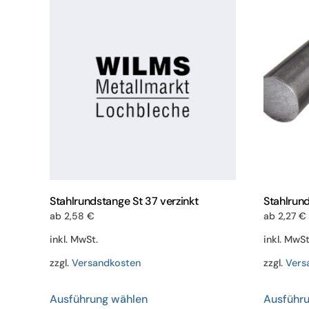
Varianten
auf.
Die
Optionen
können
auf
der
Produktseite
gewählt
werden
Stahlrundstange St 37 verzinkt
Stahlrund
ab
2,58
€
ab
2,27
€
inkl. MwSt.
inkl. MwSt
zzgl.
Versandkosten
zzgl.
Vers
Dieses
Ausführung wählen
Ausführ
Produkt