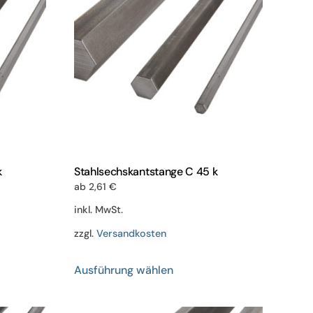
k
Stahlsechskantstange C 45 k
ab
2,61
€
inkl. MwSt.
zzgl.
Versandkosten
Dieses
Ausführung wählen
Produkt
weist
mehrere