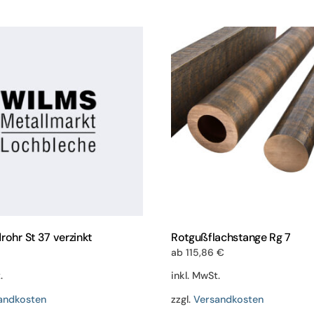
weist
weist
mehrere
mehrere
Varianten
Variant
auf.
auf.
Die
Die
Optionen
Optione
können
können
auf
auf
der
der
Produktseite
Produkts
gewählt
gewählt
werden
werden
rohr St 37 verzinkt
Rotgußflachstange Rg 7
ab
115,86
€
.
inkl. MwSt.
andkosten
zzgl.
Versandkosten