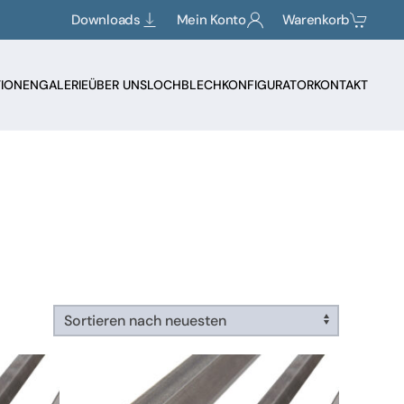
Downloads
Mein Konto
Warenkorb
TIONEN
GALERIE
ÜBER UNS
LOCHBLECHKONFIGURATOR
KONTAKT