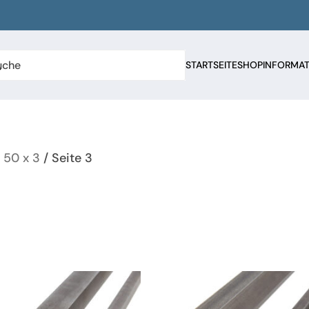
STARTSEITE
SHOP
INFORMA
/
50 x 3
/ Seite 3
sten
ert