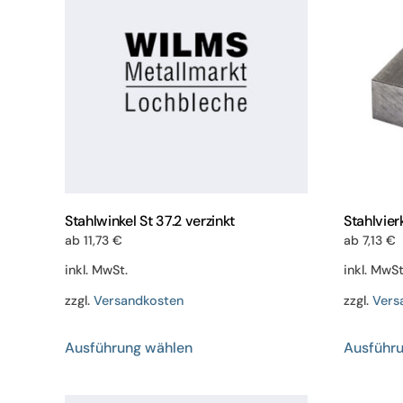
Stahlwinkel St 37.2 verzinkt
Stahlvie
ab
11,73
€
ab
7,13
€
inkl. MwSt.
inkl. MwSt
zzgl.
Versandkosten
zzgl.
Vers
Dieses
Ausführung wählen
Ausführ
Produkt
weist
mehrere