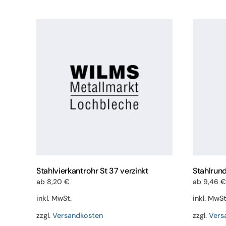
weist
mehrere
Varianten
auf.
Die
Optionen
können
auf
der
Produktseite
gewählt
werden
Stahlvierkantrohr St 37 verzinkt
Stahlrund
ab
8,20
€
ab
9,46
€
inkl. MwSt.
inkl. MwSt
zzgl.
Versandkosten
zzgl.
Vers