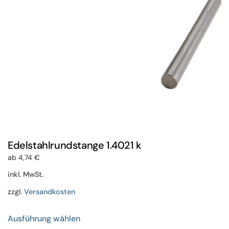
der
Produktseite
gewählt
werden
Edelstahlrundstange 1.4021 k
ab
4,74
€
inkl. MwSt.
zzgl.
Versandkosten
Dieses
Ausführung wählen
Produkt