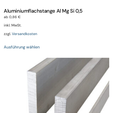
Aluminiumflachstange Al Mg Si 0,5
ab
0,86
€
inkl. MwSt.
zzgl.
Versandkosten
Dieses
Ausführung wählen
Produkt
weist
mehrere
Varianten
auf.
Die
Optionen
können
auf
der
Produktseite