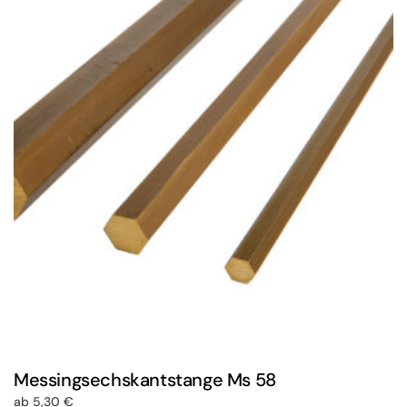
Messingsechskantstange Ms 58
ab
5,30
€