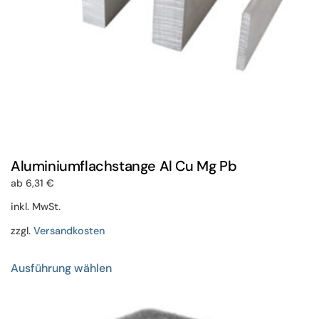
gewählt
werden
Aluminiumflachstange Al Cu Mg Pb
ab
6,31
€
inkl. MwSt.
zzgl.
Versandkosten
Dieses
Ausführung wählen
Produkt
weist
mehrere