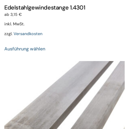
Edelstahlgewindestange 1.4301
ab
3,15
€
inkl. MwSt.
zzgl.
Versandkosten
Dieses
Ausführung wählen
Produkt
weist
mehrere
Varianten
auf.
Die
Optionen
können
auf
der
Produktseite