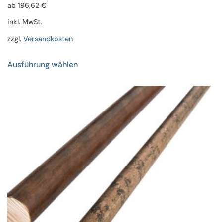
ab
196,62
€
inkl. MwSt.
zzgl.
Versandkosten
Dieses
Ausführung wählen
Produkt
weist
mehrere
Varianten
auf.
Die
Optionen
können
auf
der
Produktseite
gewählt
werden