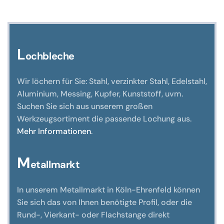
Optionen
können
auf
der
L
ochbleche
Produktseite
gewählt
Wir löchern für Sie: Stahl, verzinkter Stahl, Edelstahl,
werden
Aluminium, Messing, Kupfer, Kunststoff, uvm.
Suchen Sie sich aus unserem großen
Werkzeugsortiment die passende Lochung aus.
Mehr Informationen
.
M
etallmarkt
In unserem Metallmarkt in Köln-Ehrenfeld können
Sie sich das von Ihnen benötigte Profil, oder die
Rund-, Vierkant- oder Flachstange direkt