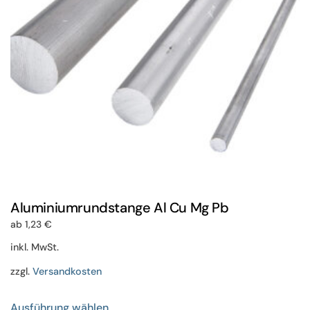
auf
der
Produktseite
gewählt
werden
Aluminiumrundstange Al Cu Mg Pb
ab
1,23
€
inkl. MwSt.
zzgl.
Versandkosten
Dieses
Ausführung wählen