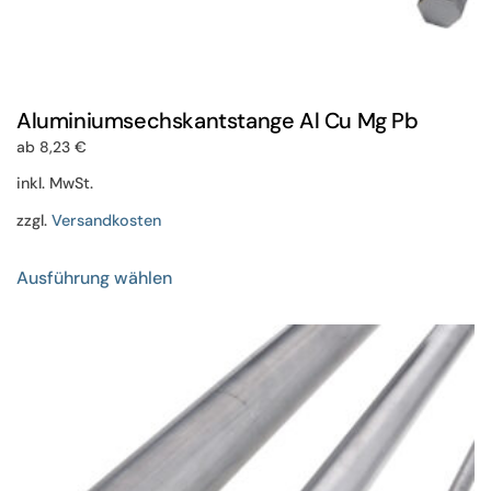
Aluminiumsechskantstange Al Cu Mg Pb
ab
8,23
€
inkl. MwSt.
zzgl.
Versandkosten
Dieses
Ausführung wählen
Produkt
weist
mehrere
Varianten
auf.
Die
Optionen
können