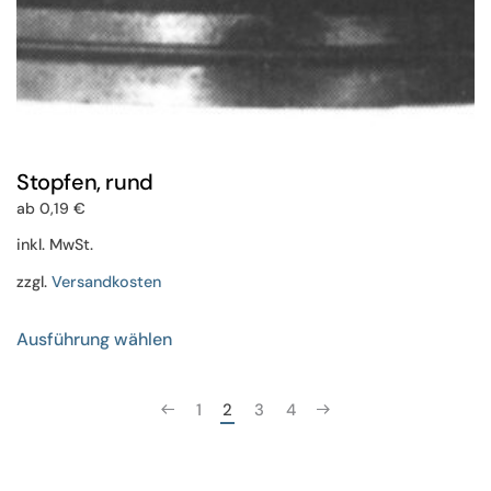
Stopfen, rund
ab
0,19
€
inkl. MwSt.
zzgl.
Versandkosten
Dieses
Ausführung wählen
Produkt
weist
mehrere
1
2
3
4
Varianten
auf.
Die