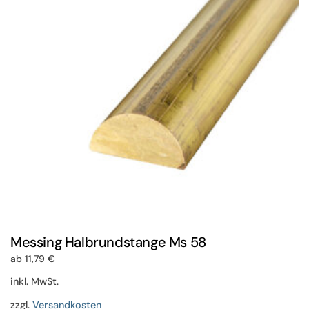
Optionen
können
auf
der
Produktseite
gewählt
werden
Messing Halbrundstange Ms 58
ab
11,79
€
inkl. MwSt.
zzgl.
Versandkosten