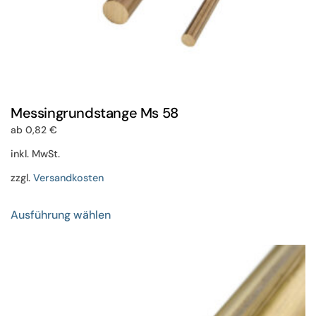
Messingrundstange Ms 58
ab
0,82
€
inkl. MwSt.
zzgl.
Versandkosten
Dieses
Ausführung wählen
Produkt
weist
mehrere
Varianten
auf.
Die