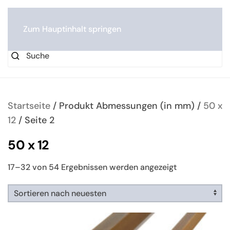
0
Zum Hauptinhalt springen
Startseite
/ Produkt Abmessungen (in mm) /
50 x
12
/ Seite 2
50 x 12
Nach
17–32 von 54 Ergebnissen werden angezeigt
neuesten
sortiert