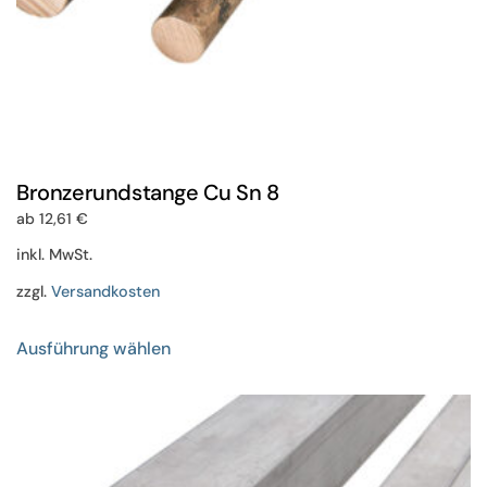
Bronzerundstange Cu Sn 8
ab
12,61
€
inkl. MwSt.
zzgl.
Versandkosten
Dieses
Ausführung wählen
Produkt
weist
mehrere
Varianten
auf.