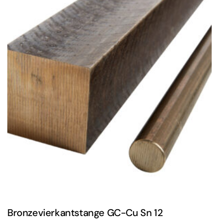
Varianten
auf.
Die
Optionen
können
auf
der
Produktseite
gewählt
werden
Bronzevierkantstange GC-Cu Sn 12