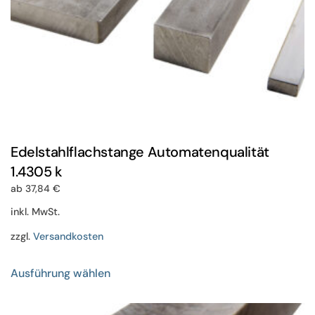
gewählt
werden
Edelstahlflachstange Automatenqualität
1.4305 k
ab
37,84
€
inkl. MwSt.
zzgl.
Versandkosten
Dieses
Ausführung wählen
Produkt
weist
mehrere