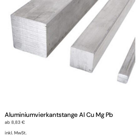
Die
Optionen
können
auf
der
Produktseite
gewählt
werden
Aluminiumvierkantstange Al Cu Mg Pb
ab
8,83
€
inkl. MwSt.