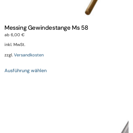
Messing Gewindestange Ms 58
ab
6,00
€
inkl. MwSt.
zzgl.
Versandkosten
Dieses
Ausführung wählen
Produkt
weist
mehrere
Varianten
auf.
Die
Optionen
können
auf