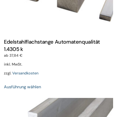
Edelstahlflachstange Automatenqualität
1.4305 k
ab
37,84
€
inkl. MwSt.
zzgl.
Versandkosten
Dieses
Ausführung wählen
Produkt
weist
mehrere
Varianten
auf.