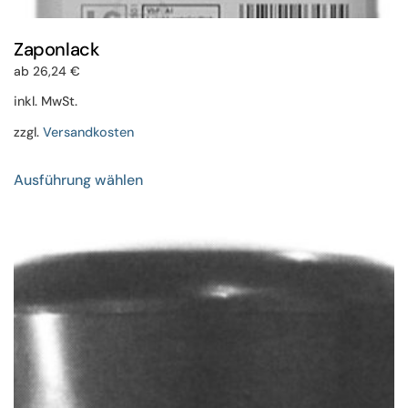
Zaponlack
ab
26,24
€
inkl. MwSt.
zzgl.
Versandkosten
Dieses
Ausführung wählen
Produkt
weist
mehrere
Varianten
auf.
Die
Optionen
können
auf
der