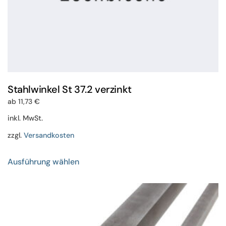
Stahlwinkel St 37.2 verzinkt
ab
11,73
€
inkl. MwSt.
zzgl.
Versandkosten
Dieses
Ausführung wählen
Produkt
weist
mehrere
Varianten
auf.