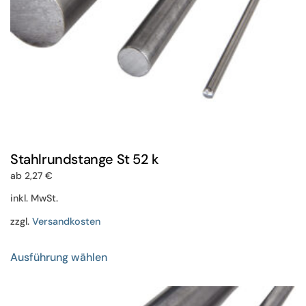
gewählt
werden
Stahlrundstange St 52 k
ab
2,27
€
inkl. MwSt.
zzgl.
Versandkosten
Dieses
Ausführung wählen
Produkt
weist
mehrere