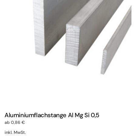
Die
Optionen
können
auf
der
Produktseite
gewählt
werden
Aluminiumflachstange Al Mg Si 0,5
ab
0,86
€
inkl. MwSt.