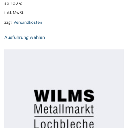
ab
1,06
€
inkl. MwSt.
zzgl.
Versandkosten
Dieses
Ausführung wählen
Produkt
weist
mehrere
Varianten
auf.
Die
Optionen
können
auf
der
Produktseite
gewählt
werden