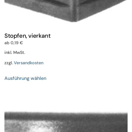
Stopfen, vierkant
ab
0,19
€
inkl. MwSt.
zzgl.
Versandkosten
Dieses
Ausführung wählen
Produkt
weist
mehrere
Varianten
auf.
Die
Optionen
können