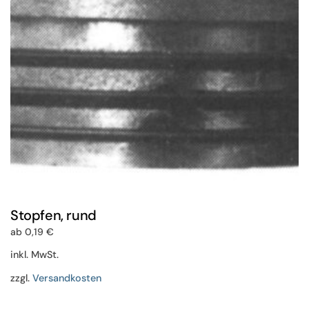
auf
der
Produktseite
gewählt
werden
Stopfen, rund
ab
0,19
€
inkl. MwSt.
zzgl.
Versandkosten
Dieses