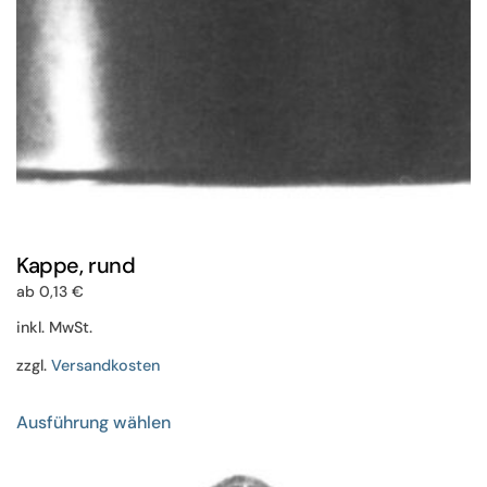
Produktseite
gewählt
werden
Kappe, rund
ab
0,13
€
inkl. MwSt.
zzgl.
Versandkosten
Dieses
Ausführung wählen
Produkt
weist
mehrere