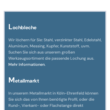
Optionen
können
auf
der
L
ochbleche
Produktseite
gewählt
Wir löchern für Sie: Stahl, verzinkter Stahl, Edelstahl,
werden
Aluminium, Messing, Kupfer, Kunststoff, uvm.
Suchen Sie sich aus unserem großen
Werkzeugsortiment die passende Lochung aus.
Mehr Informationen
.
M
etallmarkt
In unserem Metallmarkt in Köln-Ehrenfeld können
Sie sich das von Ihnen benötigte Profil, oder die
Rund-, Vierkant- oder Flachstange direkt