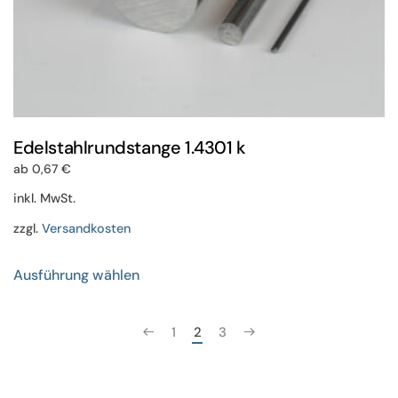
Edelstahlrundstange 1.4301 k
ab
0,67
€
inkl. MwSt.
zzgl.
Versandkosten
Dieses
Ausführung wählen
Produkt
weist
mehrere
1
2
3
Varianten
auf.
Die