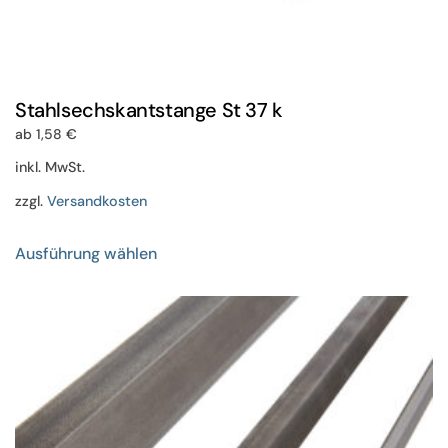
Stahlsechskantstange St 37 k
ab
1,58
€
inkl. MwSt.
zzgl.
Versandkosten
Dieses
Ausführung wählen
Produkt
weist
mehrere
Varianten
auf.
Die
Optionen
können