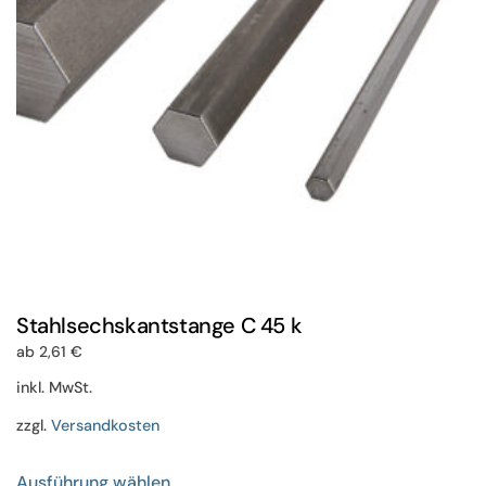
auf
der
Produktseite
gewählt
werden
Stahlsechskantstange C 45 k
ab
2,61
€
inkl. MwSt.
zzgl.
Versandkosten
Dieses
Ausführung wählen