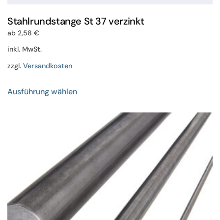
Stahlrundstange St 37 verzinkt
ab
2,58
€
inkl. MwSt.
zzgl.
Versandkosten
Dieses
Ausführung wählen
Produkt
weist
mehrere
Varianten
auf.
Die
Optionen
können
auf
der
Produktseite