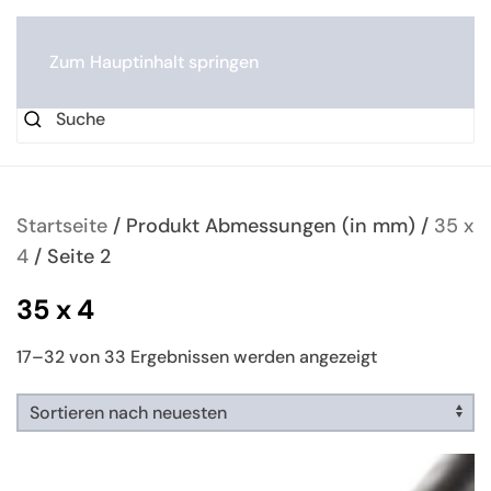
0
Zum Hauptinhalt springen
Startseite
/ Produkt Abmessungen (in mm) /
35 x
4
/ Seite 2
35 x 4
Nach
17–32 von 33 Ergebnissen werden angezeigt
neuesten
sortiert