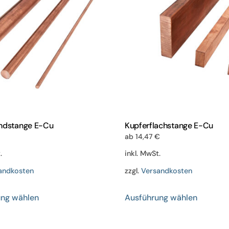
ndstange E-Cu
Kupferflachstange E-Cu
ab
14,47
€
.
inkl. MwSt.
andkosten
zzgl.
Versandkosten
Dieses
Dieses
ung wählen
Ausführung wählen
Produkt
Produkt
weist
weist
mehrere
mehrere