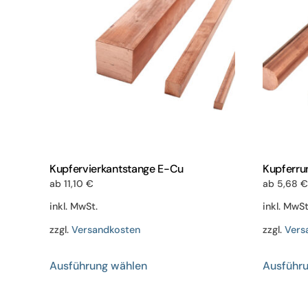
Kupfervierkantstange E-Cu
Kupferru
ab
11,10
€
ab
5,68
€
inkl. MwSt.
inkl. MwSt
zzgl.
Versandkosten
zzgl.
Vers
Dieses
Ausführung wählen
Ausführ
Produkt
weist
mehrere