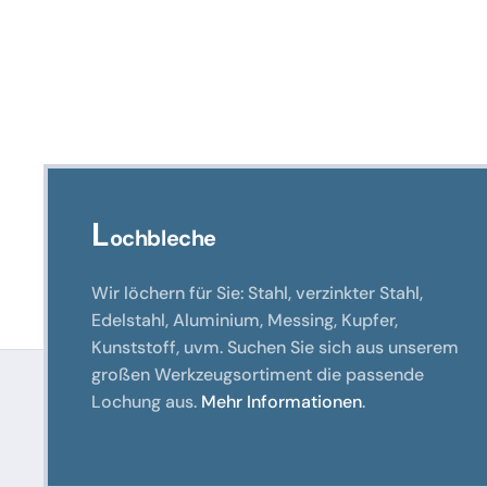
Varianten
auf.
Die
Optionen
können
auf
der
Produktseite
L
ochbleche
gewählt
werden
Wir löchern für Sie: Stahl, verzinkter Stahl,
Edelstahl, Aluminium, Messing, Kupfer,
Kunststoff, uvm. Suchen Sie sich aus unserem
großen Werkzeugsortiment die passende
Lochung aus.
Mehr Informationen
.