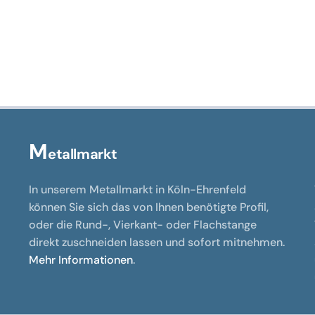
Varianten
Variant
auf.
auf.
Die
Die
Optionen
Optione
können
können
auf
auf
der
der
Produktseite
Produkts
M
etallmarkt
gewählt
gewählt
werden
werden
In unserem Metallmarkt in Köln-Ehrenfeld
können Sie sich das von Ihnen benötigte Profil,
oder die Rund-, Vierkant- oder Flachstange
direkt zuschneiden lassen und sofort mitnehmen.
Mehr Informationen
.