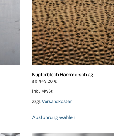
Kupferblech Hammerschlag
ab
449,28
€
inkl. MwSt.
zzgl.
Versandkosten
Dieses
Ausführung wählen
Produkt
weist
mehrere