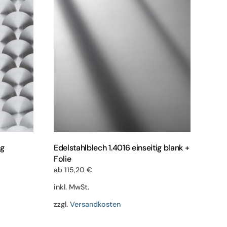
en
Varianten
auf.
Die
n
Optionen
können
auf
der
eite
Produktseite
gewählt
werden
ig
Edelstahlblech 1.4016 einseitig blank +
Folie
ab
115,20
€
inkl. MwSt.
zzgl.
Versandkosten
Dieses