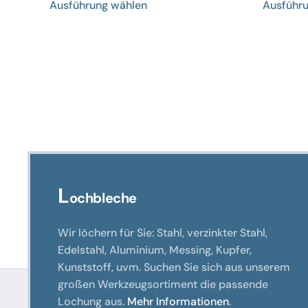
Ausführung wählen
Ausführ
Produkt
weist
mehrere
Varianten
auf.
Die
Optionen
können
auf
der
Produktseite
L
ochbleche
gewählt
werden
Wir löchern für Sie: Stahl, verzinkter Stahl,
Edelstahl, Aluminium, Messing, Kupfer,
Kunststoff, uvm. Suchen Sie sich aus unserem
großen Werkzeugsortiment die passende
Lochung aus.
Mehr Informationen
.