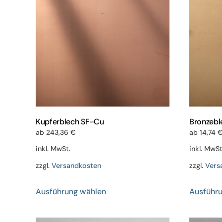
Kupferblech SF-Cu
Bronzebl
ab
243,36
€
ab
14,74
inkl. MwSt.
inkl. MwSt
zzgl.
Versandkosten
zzgl.
Vers
Dieses
Ausführung wählen
Ausführ
Produkt
weist
mehrere