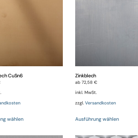
ech CuSn6
Zinkblech
€
ab
72,58
€
.
inkl. MwSt.
andkosten
zzgl.
Versandkosten
Dieses
Dieses
ung wählen
Ausführung wählen
Produkt
Produkt
weist
weist
mehrere
mehrere