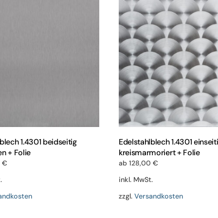
Varianten
Variant
auf.
auf.
Die
Die
Optionen
Optione
können
können
auf
auf
der
der
Produktseite
Produkts
gewählt
gewählt
werden
werden
blech 1.4301 beidseitig
Edelstahlblech 1.4301 einseit
en + Folie
kreismarmoriert + Folie
0
€
ab
128,00
€
.
inkl. MwSt.
andkosten
zzgl.
Versandkosten
Dieses
Dieses