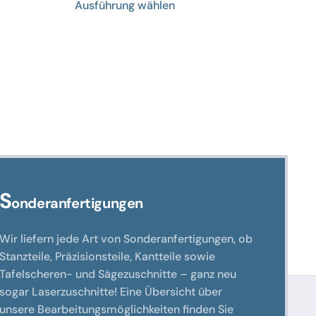
Ausführung wählen
Produkt
weist
mehrere
en
Varianten
auf.
Die
n
Optionen
können
auf
der
eite
Produktseite
S
onderanfertigungen
gewählt
werden
Wir liefern jede Art von Sonderanfertigungen, ob
Stanzteile, Präzisionsteile, Kantteile sowie
Tafelscheren- und Sägezuschnitte – ganz neu
sogar Laserzuschnitte! Eine Übersicht über
unsere Bearbeitungsmöglichkeiten finden Sie