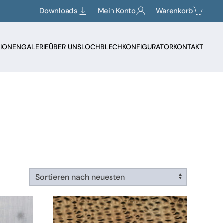
Downloads
Mein Konto
Warenkorb
TIONEN
GALERIE
ÜBER UNS
LOCHBLECHKONFIGURATOR
KONTAKT