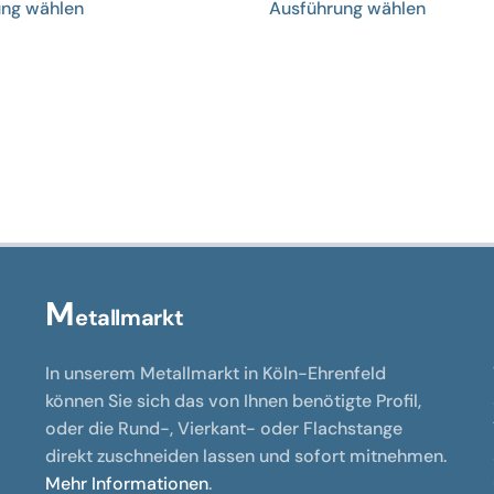
ung wählen
Ausführung wählen
Produkt
Produkt
weist
weist
mehrere
mehrere
Varianten
Variant
auf.
auf.
Die
Die
Optionen
Optione
können
können
auf
auf
der
der
Produktseite
Produkts
M
etallmarkt
gewählt
gewählt
werden
werden
In unserem Metallmarkt in Köln-Ehrenfeld
können Sie sich das von Ihnen benötigte Profil,
oder die Rund-, Vierkant- oder Flachstange
direkt zuschneiden lassen und sofort mitnehmen.
Mehr Informationen
.