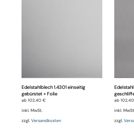
Varianten
auf.
Die
Optionen
können
auf
der
Produktseite
gewählt
werden
Edelstahlblech 1.4301 einseitig
Edelstahl
gebürstet + Folie
geschliff
ab
102,40
€
ab
102,4
inkl. MwSt.
inkl. MwSt
zzgl.
Versandkosten
zzgl.
Vers
Dieses