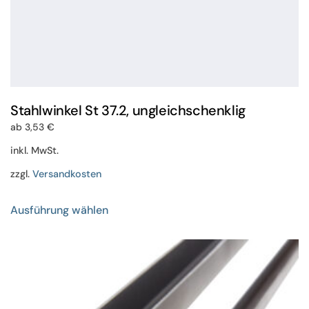
Stahlwinkel St 37.2, ungleichschenklig
ab
3,53
€
inkl. MwSt.
zzgl.
Versandkosten
Dieses
Ausführung wählen
Produkt
weist
mehrere
Varianten
auf.
Die