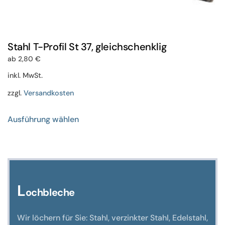
Stahl T-Profil St 37, gleichschenklig
ab
2,80
€
inkl. MwSt.
zzgl.
Versandkosten
Dieses
Ausführung wählen
Produkt
weist
mehrere
Varianten
auf.
Die
L
ochbleche
Optionen
können
Wir löchern für Sie: Stahl, verzinkter Stahl, Edelstahl,
auf