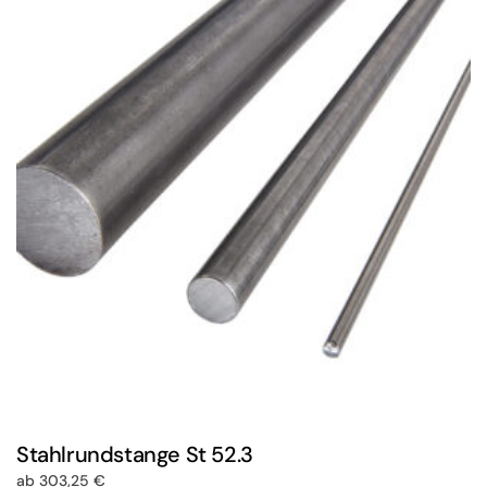
Stahlrundstange St 52.3
ab
303,25
€