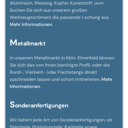
Aluminium, Messing, Kupfer, Kunststoff, uvm.
der
Suchen Sie sich aus unserem großen
Produktseite
Werkzeugsortiment die passende Lochung aus.
gewählt
Mehr Informationen
.
werden
M
etallmarkt
In unserem Metallmarkt in Köln-Ehrenfeld können
Sie sich das von Ihnen benötigte Profil, oder die
Rund-, Vierkant- oder Flachstange direkt
zuschneiden lassen und sofort mitnehmen.
Mehr
Informationen
.
S
onderanfertigungen
Wir liefern jede Art von Sonderanfertigungen, ob
Stanzteile, Präzisionsteile, Kantteile sowie