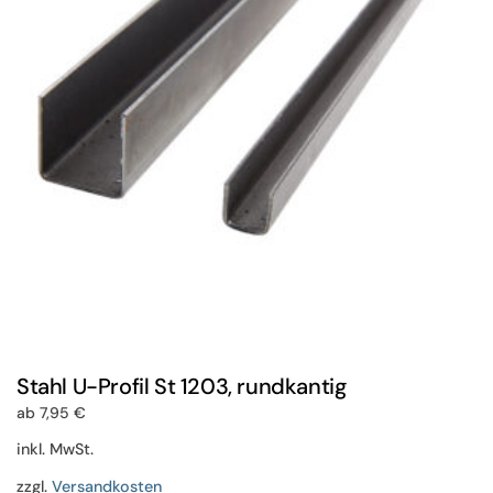
Optionen
können
auf
der
Produktseite
gewählt
werden
Stahl U-Profil St 1203, rundkantig
ab
7,95
€
inkl. MwSt.
zzgl.
Versandkosten