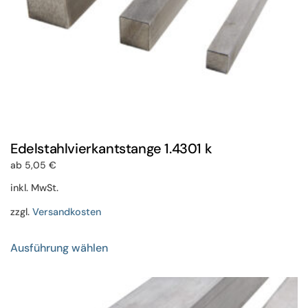
gewählt
werden
Edelstahlvierkantstange 1.4301 k
ab
5,05
€
inkl. MwSt.
zzgl.
Versandkosten
Dieses
Ausführung wählen
Produkt
weist
mehrere
Varianten