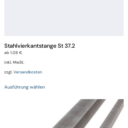
Stahlvierkantstange St 37.2
ab
1,08
€
inkl. MwSt.
zzgl.
Versandkosten
Dieses
Ausführung wählen
Produkt
weist
mehrere
Varianten
auf.
Die