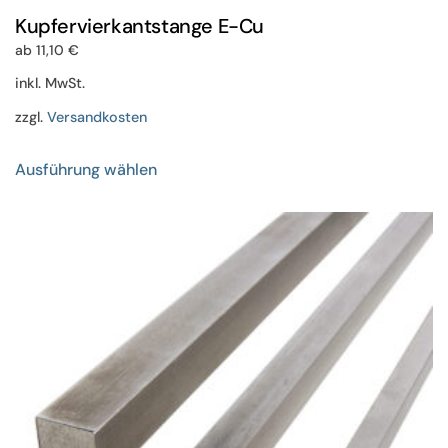
Kupfervierkantstange E-Cu
ab
11,10
€
inkl. MwSt.
zzgl.
Versandkosten
Dieses
Ausführung wählen
Produkt
weist
mehrere
Varianten
auf.
Die
Optionen
können
auf
der
Produktseite