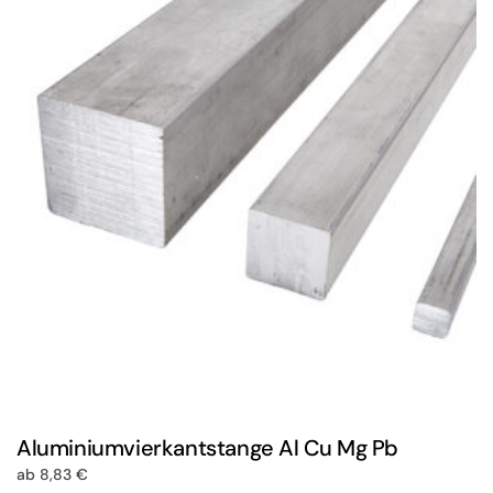
auf.
Die
Optionen
können
auf
der
Produktseite
gewählt
werden
Aluminiumvierkantstange Al Cu Mg Pb
ab
8,83
€