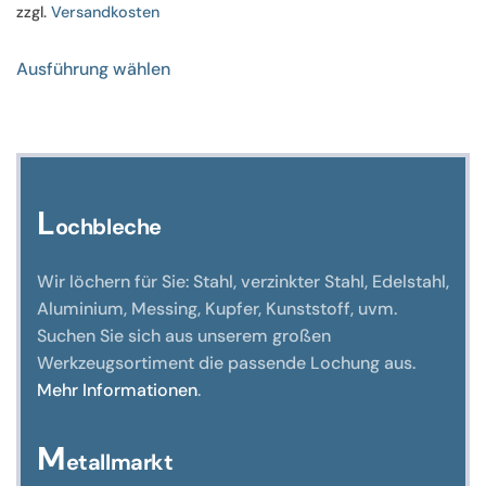
zzgl.
Versandkosten
Dieses
Ausführung wählen
Produkt
weist
mehrere
Varianten
auf.
Die
L
ochbleche
Optionen
können
Wir löchern für Sie: Stahl, verzinkter Stahl, Edelstahl,
auf
Aluminium, Messing, Kupfer, Kunststoff, uvm.
der
Suchen Sie sich aus unserem großen
Produktseite
Werkzeugsortiment die passende Lochung aus.
gewählt
Mehr Informationen
.
werden
M
etallmarkt