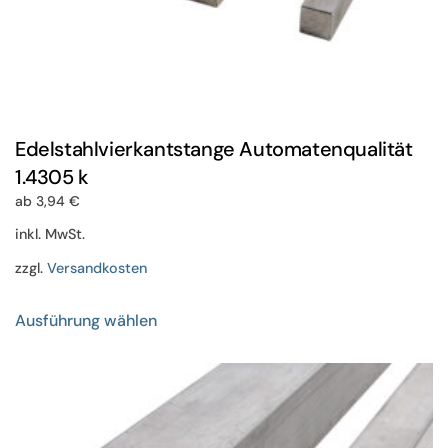
Edelstahlvierkantstange Automatenqualität
1.4305 k
ab
3,94
€
inkl. MwSt.
zzgl.
Versandkosten
Dieses
Ausführung wählen
Produkt
weist
mehrere
Varianten
auf.