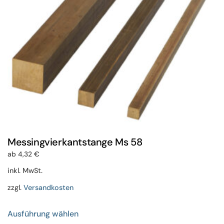
der
Produktseite
gewählt
werden
Messingvierkantstange Ms 58
ab
4,32
€
inkl. MwSt.
zzgl.
Versandkosten
Dieses
Ausführung wählen
Produkt