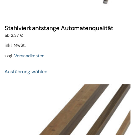
Stahlvierkantstange Automatenqualität
ab
2,37
€
inkl. MwSt.
zzgl.
Versandkosten
Dieses
Ausführung wählen
Produkt
weist
mehrere
Varianten
auf.
Die
Optionen
können
auf