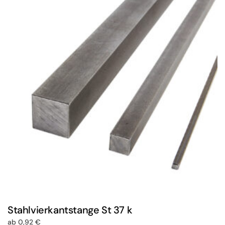
Stahlvierkantstange St 37 k
ab
0,92
€