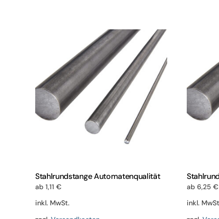
weist
mehrere
Varianten
auf.
Die
Optionen
können
auf
der
Produktseite
gewählt
werden
Stahlrundstange Automatenqualität
Stahlrun
ab
1,11
€
ab
6,25
€
inkl. MwSt.
inkl. MwSt