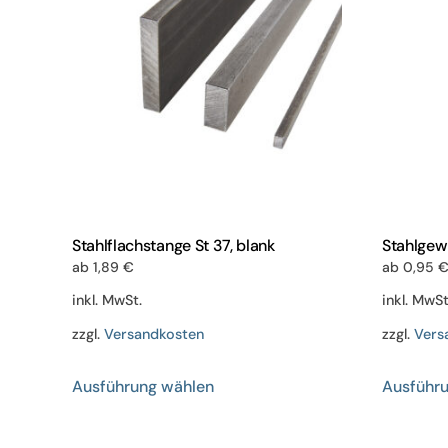
Stahlflachstange St 37, blank
Stahlgew
ab
1,89
€
ab
0,95
inkl. MwSt.
inkl. MwSt
zzgl.
Versandkosten
zzgl.
Vers
Dieses
Ausführung wählen
Ausführ
Produkt
weist
mehrere