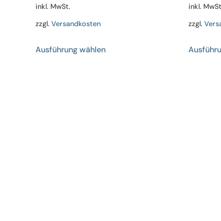
inkl. MwSt.
inkl. MwSt
zzgl.
Versandkosten
zzgl.
Vers
Dieses
Ausführung wählen
Ausführ
Produkt
weist
mehrere
Varianten
auf.
Die
Optionen
können
auf
der
Produktseite
gewählt
werden