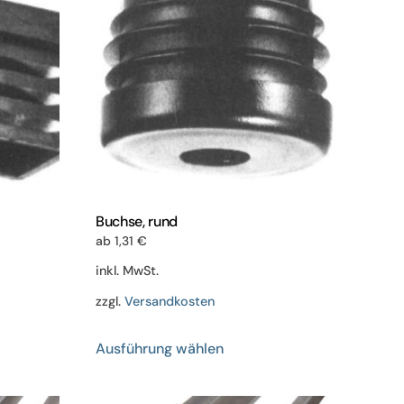
Buchse, rund
ab
1,31
€
inkl. MwSt.
zzgl.
Versandkosten
Dieses
Ausführung wählen
Produkt
weist
mehrere