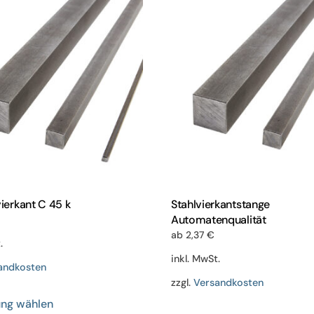
Varianten
Variant
auf.
auf.
Die
Die
Optionen
Optione
können
können
auf
auf
der
der
Produktseite
Produkts
gewählt
gewählt
werden
werden
vierkant C 45 k
Stahlvierkantstange
Automatenqualität
ab
2,37
€
.
inkl. MwSt.
andkosten
zzgl.
Versandkosten
Dieses
ung wählen
Dieses
Produkt