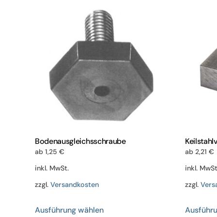
Varianten
auf.
Die
Optionen
können
auf
der
Produktseite
gewählt
werden
Bodenausgleichsschraube
Keilstahl
ab
1,25
€
ab
2,21
€
inkl. MwSt.
inkl. MwSt
zzgl.
Versandkosten
zzgl.
Vers
Dieses
Ausführung wählen
Ausführ
Produkt