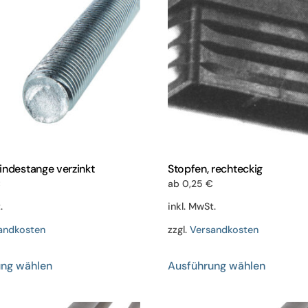
indestange verzinkt
Stopfen, rechteckig
€
ab
0,25
€
.
inkl. MwSt.
andkosten
zzgl.
Versandkosten
Dieses
Dieses
ung wählen
Ausführung wählen
Produkt
Produkt
weist
weist
mehrere
mehrere