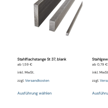
Stahlflachstange St 37, blank
Stahlgew
ab
1,59
€
ab
0,79
€
inkl. MwSt.
inkl. MwSt
zzgl.
Versandkosten
zzgl.
Vers
Dieses
Ausführung wählen
Ausführ
Produkt
weist
mehrere