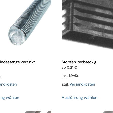
indestange verzinkt
Stopfen, rechteckig
ab
0,21
€
.
inkl. MwSt.
andkosten
zzgl.
Versandkosten
Dieses
Dieses
ung wählen
Ausführung wählen
Produkt
Produkt
weist
weist
mehrere
mehrere