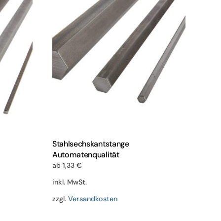
en
Varianten
auf.
Die
n
Optionen
können
auf
der
eite
Produktseite
gewählt
werden
Stahlsechskantstange
Automatenqualität
ab
1,33
€
inkl. MwSt.
zzgl.
Versandkosten
Dieses