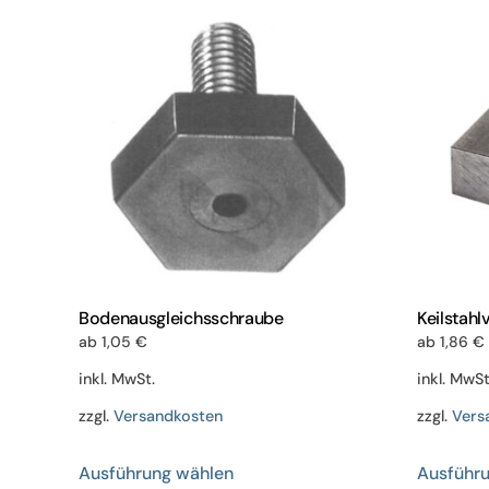
Varianten
auf.
Die
Optionen
können
auf
der
Produktseite
gewählt
werden
Bodenausgleichsschraube
Keilstahl
ab
1,05
€
ab
1,86
€
inkl. MwSt.
inkl. MwSt
zzgl.
Versandkosten
zzgl.
Vers
Dieses
Ausführung wählen
Ausführ
Produkt