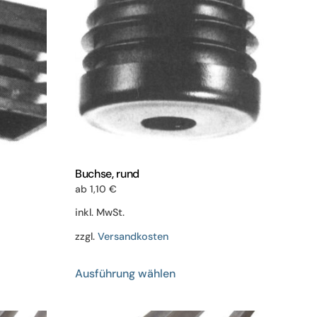
Buchse, rund
ab
1,10
€
inkl. MwSt.
zzgl.
Versandkosten
Dieses
Ausführung wählen
Produkt
weist
mehrere