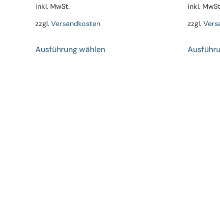
inkl. MwSt.
inkl. MwSt
zzgl.
Versandkosten
zzgl.
Vers
Dieses
Ausführung wählen
Ausführ
Produkt
weist
mehrere
Varianten
auf.
Die
Optionen
können
auf
der
Produktseite
gewählt
werden