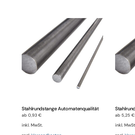
weist
mehrere
Varianten
auf.
Die
Optionen
können
auf
der
Produktseite
gewählt
werden
Stahlrundstange Automatenqualität
Stahlrun
ab
0,93
€
ab
5,25
€
inkl. MwSt.
inkl. MwSt