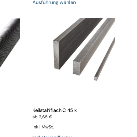
Ausführung wählen
Produkt
weist
mehrere
en
Varianten
auf.
Die
n
Optionen
können
auf
der
eite
Produktseite
gewählt
werden
Keilstahlflach C 45 k
ab
2,65
€
inkl. MwSt.