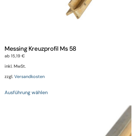
Messing Kreuzprofil Ms 58
ab
15,19
€
inkl. MwSt.
zzgl.
Versandkosten
Dieses
Ausführung wählen
Produkt
weist
mehrere
Varianten
auf.
Die