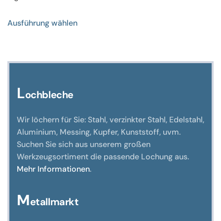
Dieses
Ausführung wählen
Produkt
weist
mehrere
Varianten
auf.
Die
L
ochbleche
Optionen
können
Wir löchern für Sie: Stahl, verzinkter Stahl, Edelstahl,
auf
Aluminium, Messing, Kupfer, Kunststoff, uvm.
der
Suchen Sie sich aus unserem großen
Produktseite
Werkzeugsortiment die passende Lochung aus.
gewählt
Mehr Informationen
.
werden
M
etallmarkt