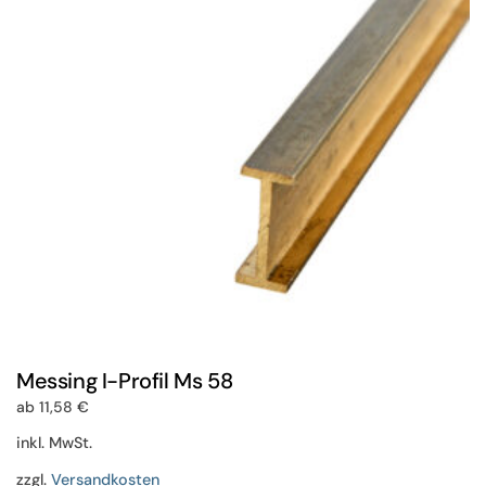
Optionen
können
auf
der
Produktseite
gewählt
werden
Messing I-Profil Ms 58
ab
11,58
€
inkl. MwSt.
zzgl.
Versandkosten