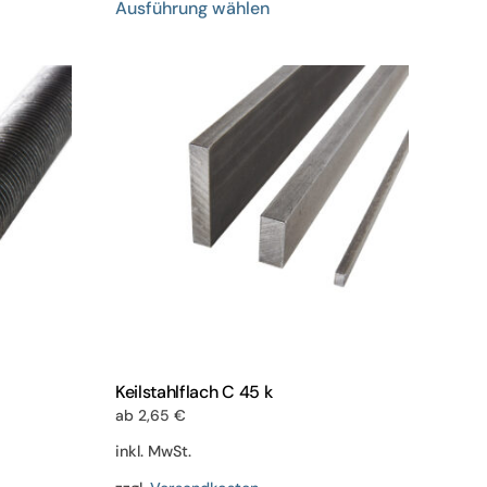
Ausführung wählen
Produkt
weist
mehrere
en
Varianten
auf.
Die
n
Optionen
können
auf
der
eite
Produktseite
gewählt
werden
Keilstahlflach C 45 k
ab
2,65
€
inkl. MwSt.