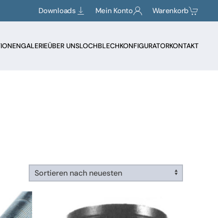
Downloads
Mein Konto
Warenkorb
TIONEN
GALERIE
ÜBER UNS
LOCHBLECHKONFIGURATOR
KONTAKT