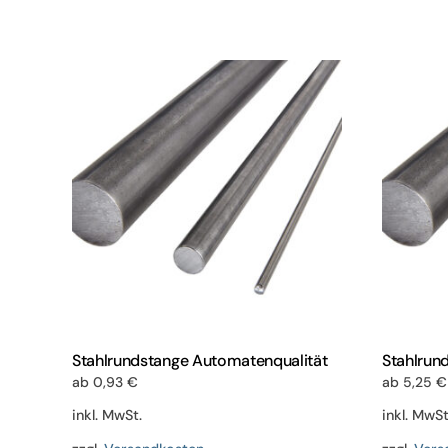
weist
mehrere
Varianten
auf.
Die
Optionen
können
auf
der
Produktseite
gewählt
werden
Stahlrundstange Automatenqualität
Stahlrun
ab
0,93
€
ab
5,25
€
inkl. MwSt.
inkl. MwSt