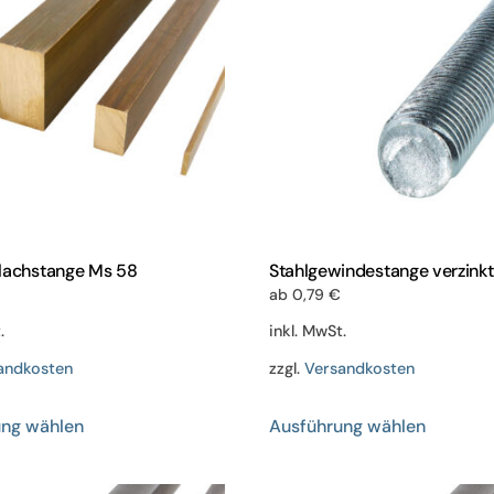
lachstange Ms 58
Stahlgewindestange verzinkt
ab
0,79
€
.
inkl. MwSt.
andkosten
zzgl.
Versandkosten
Dieses
Dieses
ung wählen
Ausführung wählen
Produkt
Produkt
weist
weist
mehrere
mehrere