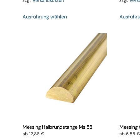
zzgl.
Versandkosten
zzgl.
Vers
Dieses
Ausführung wählen
Ausführ
Produkt
weist
mehrere
Varianten
auf.
Die
Optionen
können
auf
der
Produktseite
gewählt
werden
Messing Halbrundstange Ms 58
Messing 
ab
12,88
€
ab
6,55
€