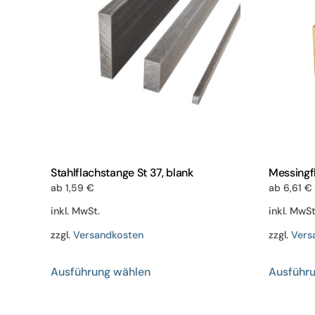
Stahlflachstange St 37, blank
Messingf
ab
1,59
€
ab
6,61
€
inkl. MwSt.
inkl. MwSt
zzgl.
Versandkosten
zzgl.
Vers
Dieses
Ausführung wählen
Ausführ
Produkt
weist
mehrere