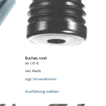
Buchse, rund
ab
1,10
€
inkl. MwSt.
zzgl.
Versandkosten
Dieses
Ausführung wählen
Produkt
weist
mehrere