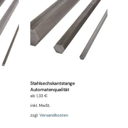
en
Varianten
auf.
Die
n
Optionen
können
auf
der
eite
Produktseite
gewählt
werden
Stahlsechskantstange
Automatenqualität
ab
1,33
€
inkl. MwSt.
zzgl.
Versandkosten
Dieses