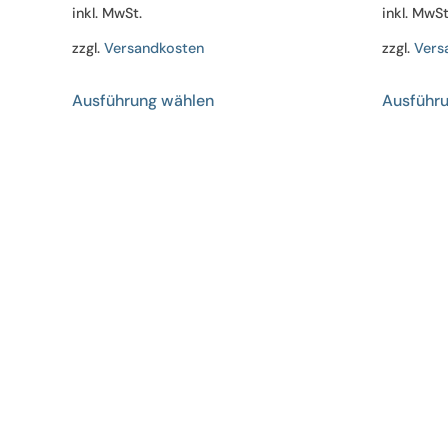
inkl. MwSt.
inkl. MwSt
zzgl.
Versandkosten
zzgl.
Vers
Dieses
Ausführung wählen
Ausführ
Produkt
weist
mehrere
Varianten
auf.
Die
Optionen
können
auf
der
Produktseite
gewählt
werden