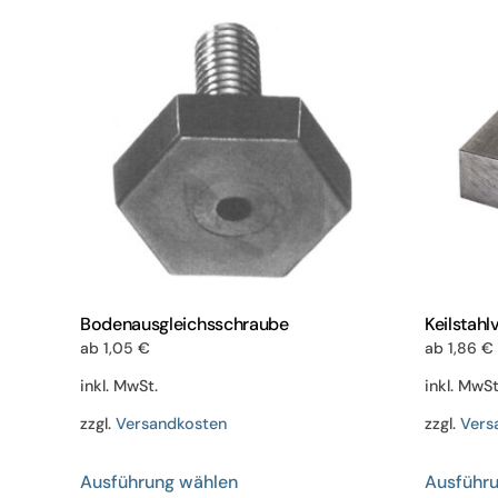
Varianten
auf.
Die
Optionen
können
auf
der
Produktseite
gewählt
werden
Bodenausgleichsschraube
Keilstahl
ab
1,05
€
ab
1,86
€
inkl. MwSt.
inkl. MwSt
zzgl.
Versandkosten
zzgl.
Vers
Dieses
Ausführung wählen
Ausführ
Produkt