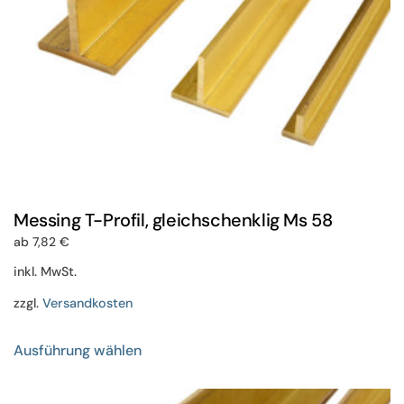
Produktseite
gewählt
werden
Messing T-Profil, gleichschenklig Ms 58
ab
7,82
€
inkl. MwSt.
zzgl.
Versandkosten
Dieses
Ausführung wählen
Produkt
weist
mehrere