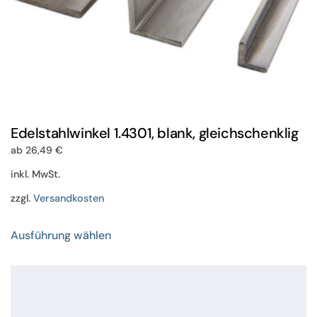
Edelstahlwinkel 1.4301, blank, gleichschenklig
ab
26,49
€
inkl. MwSt.
zzgl.
Versandkosten
Dieses
Ausführung wählen
Produkt
weist
mehrere
Varianten
auf.