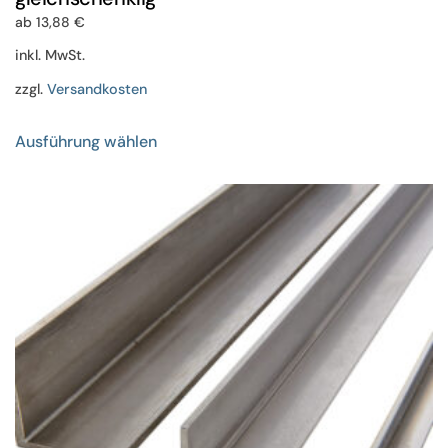
ab
13,88
€
inkl. MwSt.
zzgl.
Versandkosten
Dieses
Ausführung wählen
Produkt
weist
mehrere
Varianten
auf.
Die
Optionen
können
auf
der
Produktseite
gewählt
werden