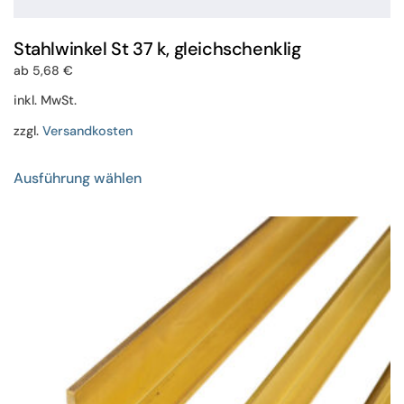
Stahlwinkel St 37 k, gleichschenklig
ab
5,68
€
inkl. MwSt.
zzgl.
Versandkosten
Dieses
Ausführung wählen
Produkt
weist
mehrere
Varianten
auf.
Die
Optionen
können
auf
der