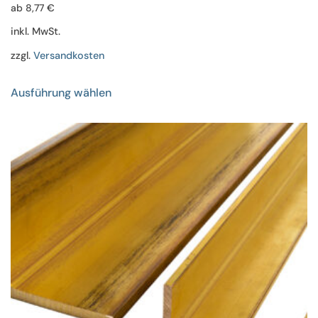
ab
8,77
€
inkl. MwSt.
zzgl.
Versandkosten
Dieses
Ausführung wählen
Produkt
weist
mehrere
Varianten
auf.
Die
Optionen
können
auf
der
Produktseite
gewählt
werden