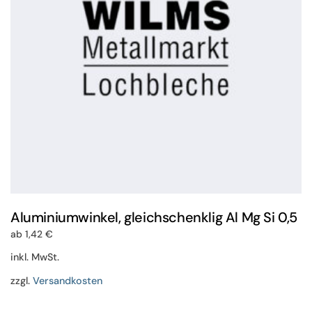
auf
der
Produktseite
gewählt
werden
Aluminiumwinkel, gleichschenklig Al Mg Si 0,5
ab
1,42
€
inkl. MwSt.
zzgl.
Versandkosten
Dieses