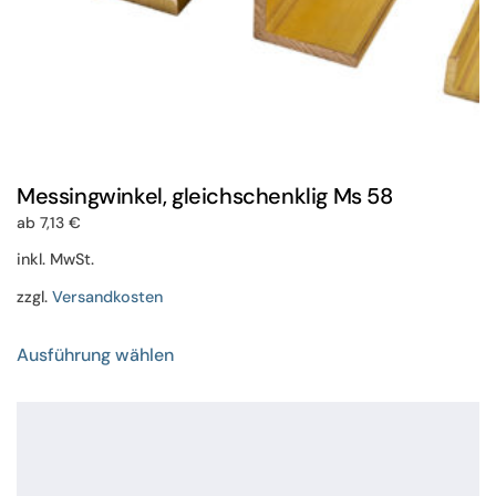
Messingwinkel, gleichschenklig Ms 58
ab
7,13
€
inkl. MwSt.
zzgl.
Versandkosten
Dieses
Ausführung wählen
Produkt
weist
mehrere
Varianten
auf.