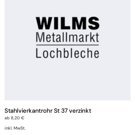
Die
Optionen
können
auf
der
Produktseite
gewählt
werden
Stahlvierkantrohr St 37 verzinkt
ab
8,20
€
inkl. MwSt.