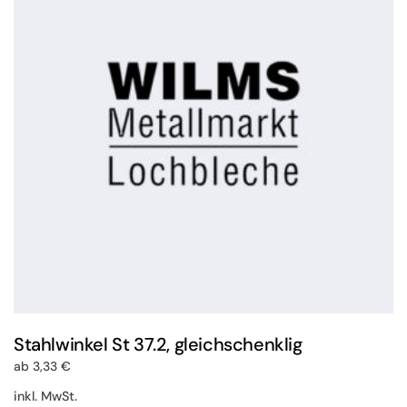
Die
Optionen
können
auf
der
Produktseite
gewählt
werden
Stahlwinkel St 37.2, gleichschenklig
ab
3,33
€
inkl. MwSt.