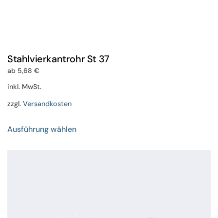
Stahlvierkantrohr St 37
ab
5,68
€
inkl. MwSt.
zzgl.
Versandkosten
Dieses
Ausführung wählen
Produkt
weist
mehrere
Varianten
auf.
Die
Optionen
können