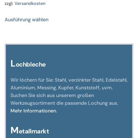
zzgl.
Versandkosten
Dieses
Ausführung wählen
Produkt
weist
mehrere
Varianten
auf.
Die
L
ochbleche
Optionen
können
Wir löchern für Sie: Stahl, verzinkter Stahl, Edelstahl,
auf
Aluminium, Messing, Kupfer, Kunststoff, uvm.
der
Suchen Sie sich aus unserem großen
Produktseite
Werkzeugsortiment die passende Lochung aus.
gewählt
Mehr Informationen
.
werden
M
etallmarkt