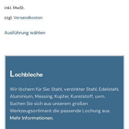
inkl. MwSt.
zzgl.
Versandkosten
Dieses
Ausführung wählen
Produkt
weist
mehrere
Varianten
auf.
Die
L
ochbleche
Optionen
können
Wir löchern für Sie: Stahl, verzinkter Stahl, Edelstahl,
auf
Aluminium, Messing, Kupfer, Kunststoff, uvm.
der
Suchen Sie sich aus unserem großen
Produktseite
Werkzeugsortiment die passende Lochung aus.
gewählt
Mehr Informationen
.
werden