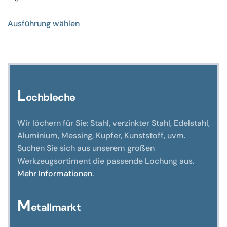
Dieses
Ausführung wählen
Produkt
weist
mehrere
Varianten
auf.
Die
L
ochbleche
Optionen
können
Wir löchern für Sie: Stahl, verzinkter Stahl, Edelstahl,
auf
Aluminium, Messing, Kupfer, Kunststoff, uvm.
der
Suchen Sie sich aus unserem großen
Produktseite
Werkzeugsortiment die passende Lochung aus.
gewählt
Mehr Informationen
.
werden
M
etallmarkt