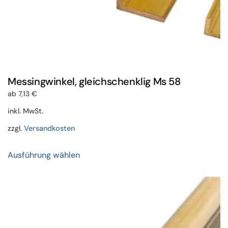
Messingwinkel, gleichschenklig Ms 58
ab
7,13
€
inkl. MwSt.
zzgl.
Versandkosten
Dieses
Ausführung wählen
Produkt
weist
mehrere
Varianten
auf.
Die