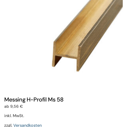
Optionen
können
auf
der
Produktseite
gewählt
werden
Messing H-Profil Ms 58
ab
9,56
€
inkl. MwSt.
zzgl.
Versandkosten