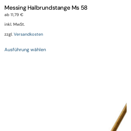
Messing Halbrundstange Ms 58
ab
11,79
€
inkl. MwSt.
zzgl.
Versandkosten
Dieses
Ausführung wählen
Produkt
weist
mehrere
Varianten
auf.
Die
Optionen
können
auf
der
Produktseite