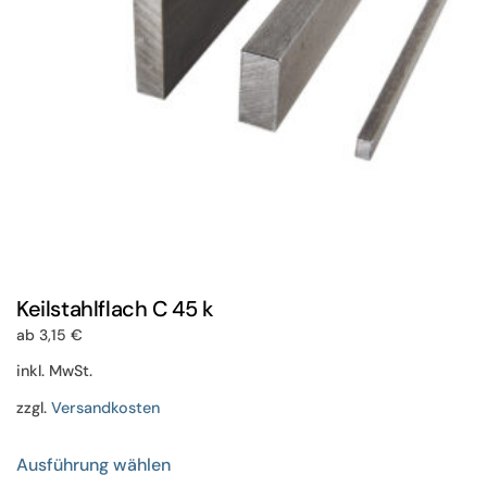
der
Produktseite
gewählt
werden
Keilstahlflach C 45 k
ab
3,15
€
inkl. MwSt.
zzgl.
Versandkosten
Dieses
Ausführung wählen
Produkt