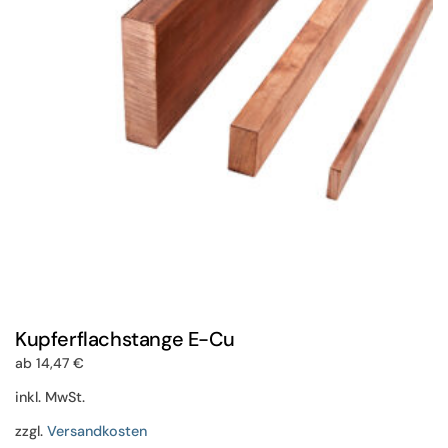
können
auf
der
Produktseite
gewählt
werden
Kupferflachstange E-Cu
ab
14,47
€
inkl. MwSt.
zzgl.
Versandkosten