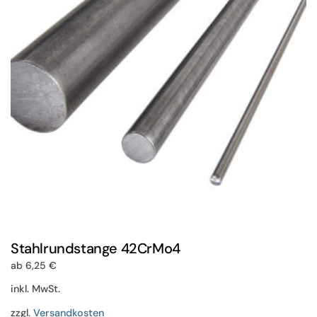
Optionen
können
auf
der
Produktseite
gewählt
werden
Stahlrundstange 42CrMo4
ab
6,25
€
inkl. MwSt.
zzgl.
Versandkosten