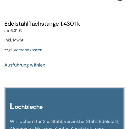
Edelstahlflachstange 1.4301 k
ab
6,31
€
inkl. MwSt.
zzgl.
Versandkosten
Dieses
Ausführung wählen
Produkt
weist
mehrere
Varianten
auf.
Die
L
ochbleche
Optionen
können
Wir löchern für Sie: Stahl, verzinkter Stahl, Edelstahl,
auf
Aluminium, Messing, Kupfer, Kunststoff, uvm.