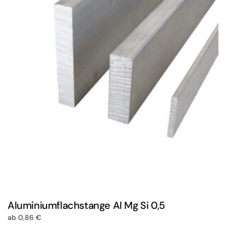
auf.
Die
Optionen
können
auf
der
Produktseite
gewählt
werden
Aluminiumflachstange Al Mg Si 0,5
ab
0,86
€