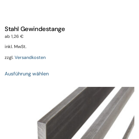
Stahl Gewindestange
ab
1,26
€
inkl. MwSt.
zzgl.
Versandkosten
Dieses
Ausführung wählen
Produkt
weist
mehrere
Varianten
auf.
Die
Optionen
können
auf