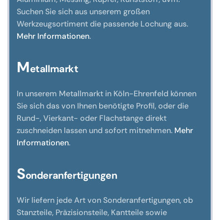
der
Suchen Sie sich aus unserem großen
Produktseite
Werkzeugsortiment die passende Lochung aus.
gewählt
Mehr Informationen
.
werden
M
etallmarkt
In unserem Metallmarkt in Köln-Ehrenfeld können
Sie sich das von Ihnen benötigte Profil, oder die
Rund-, Vierkant- oder Flachstange direkt
zuschneiden lassen und sofort mitnehmen.
Mehr
Informationen
.
S
onderanfertigungen
Wir liefern jede Art von Sonderanfertigungen, ob
Stanzteile, Präzisionsteile, Kantteile sowie