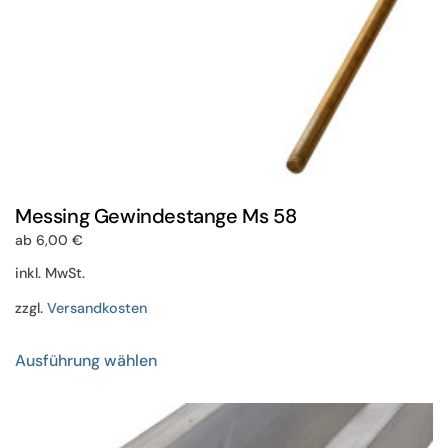
gewählt
werden
Messing Gewindestange Ms 58
ab
6,00
€
inkl. MwSt.
zzgl.
Versandkosten
Dieses
Ausführung wählen
Produkt
weist
mehrere
Varianten