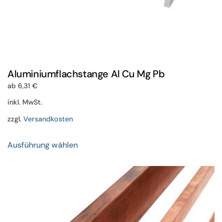
Aluminiumflachstange Al Cu Mg Pb
ab
6,31
€
inkl. MwSt.
zzgl.
Versandkosten
Dieses
Ausführung wählen
Produkt
weist
mehrere
Varianten
auf.
Die
Optionen