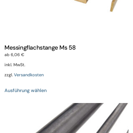
Messingflachstange Ms 58
ab
6,06
€
inkl. MwSt.
zzgl.
Versandkosten
Dieses
Ausführung wählen
Produkt
weist
mehrere
Varianten
auf.
Die