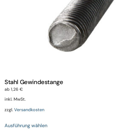
der
Produktseite
gewählt
werden
Stahl Gewindestange
ab
1,26
€
inkl. MwSt.
zzgl.
Versandkosten
Dieses
Ausführung wählen
Produkt
weist