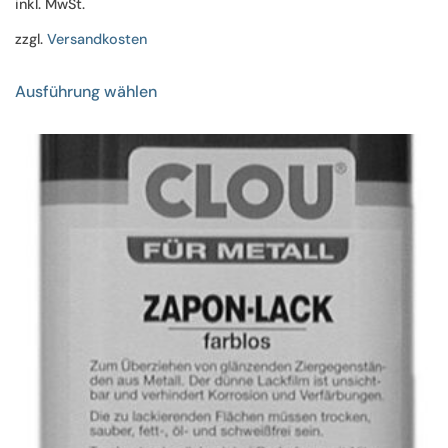
inkl. MwSt.
zzgl.
Versandkosten
Dieses
Ausführung wählen
Produkt
weist
mehrere
Varianten
auf.
Die
Optionen
können
auf
der
Produktseite
gewählt
werden