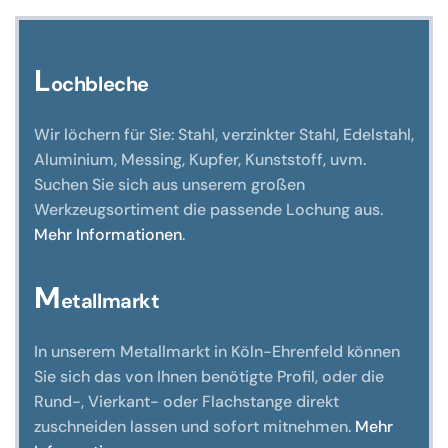
können
auf
der
L
ochbleche
Produktseite
gewählt
Wir löchern für Sie: Stahl, verzinkter Stahl, Edelstahl,
werden
Aluminium, Messing, Kupfer, Kunststoff, uvm.
Suchen Sie sich aus unserem großen
Werkzeugsortiment die passende Lochung aus.
Mehr Informationen
.
M
etallmarkt
In unserem Metallmarkt in Köln-Ehrenfeld können
Sie sich das von Ihnen benötigte Profil, oder die
Rund-, Vierkant- oder Flachstange direkt
zuschneiden lassen und sofort mitnehmen.
Mehr