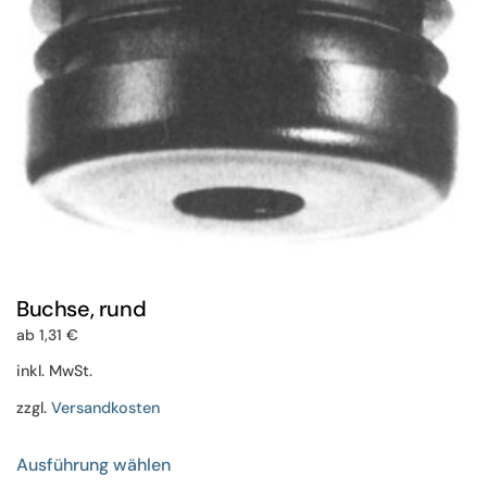
der
Produktseite
gewählt
werden
Buchse, rund
ab
1,31
€
inkl. MwSt.
zzgl.
Versandkosten
Dieses
Ausführung wählen
Produkt