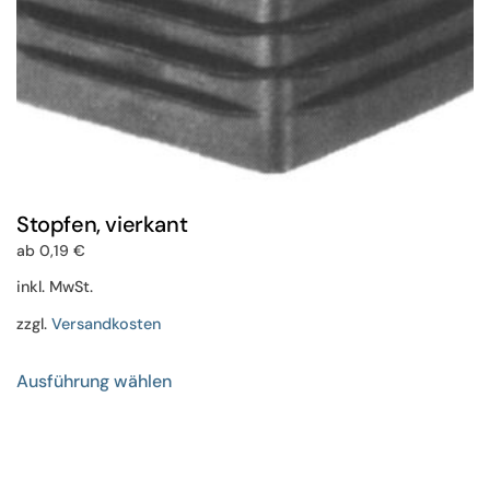
werden
Stopfen, vierkant
ab
0,19
€
inkl. MwSt.
zzgl.
Versandkosten
Dieses
Ausführung wählen
Produkt
weist
mehrere
Varianten