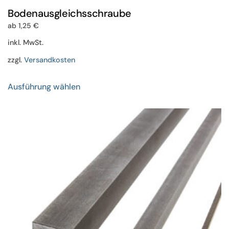
Bodenausgleichsschraube
ab
1,25
€
inkl. MwSt.
zzgl.
Versandkosten
Dieses
Ausführung wählen
Produkt
weist
mehrere
Varianten
auf.
Die
Optionen
können
auf
der
Produktseite