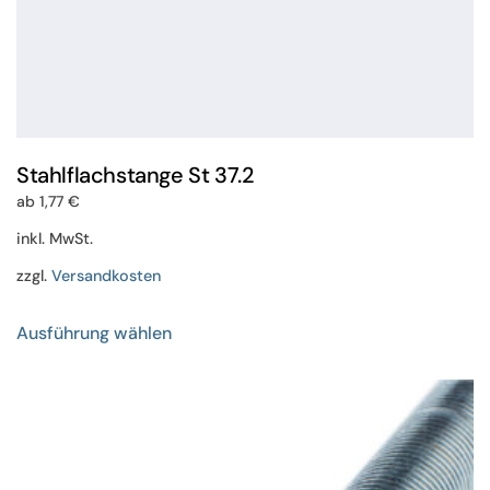
Stahlflachstange St 37.2
ab
1,77
€
inkl. MwSt.
zzgl.
Versandkosten
Dieses
Ausführung wählen
Produkt
weist
mehrere
Varianten
auf.
Die