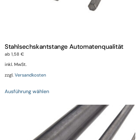
Stahlsechskantstange Automatenqualität
ab
1,58
€
inkl. MwSt.
zzgl.
Versandkosten
Dieses
Ausführung wählen
Produkt
weist
mehrere
Varianten
auf.
Die
Optionen