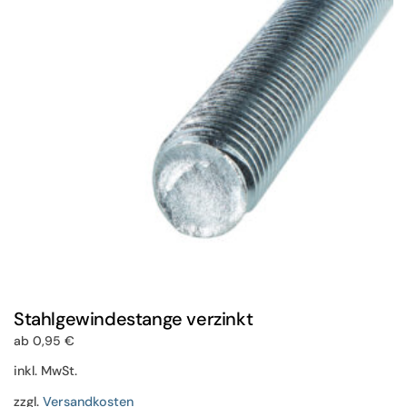
Optionen
können
auf
der
Produktseite
gewählt
werden
Stahlgewindestange verzinkt
ab
0,95
€
inkl. MwSt.
zzgl.
Versandkosten