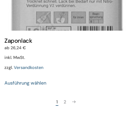
Zaponlack
ab
26,24
€
inkl. MwSt.
zzgl.
Versandkosten
Dieses
Ausführung wählen
Produkt
weist
mehrere
1
2
Varianten
auf.
Die
Optionen