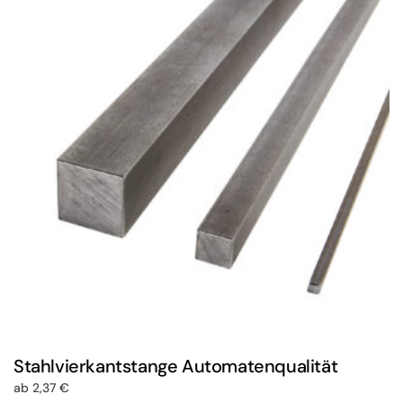
auf.
Die
Optionen
können
auf
der
Produktseite
gewählt
werden
Stahlvierkantstange Automatenqualität
ab
2,37
€