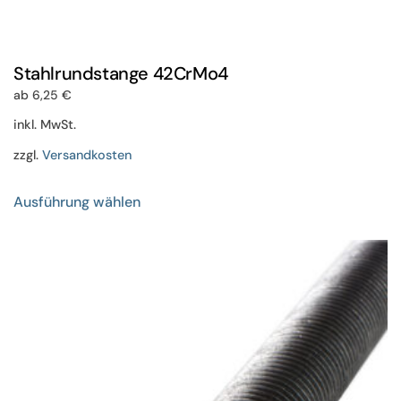
Stahlrundstange 42CrMo4
ab
6,25
€
inkl. MwSt.
zzgl.
Versandkosten
Dieses
Ausführung wählen
Produkt
weist
mehrere
Varianten
auf.
Die
Optionen
können
auf