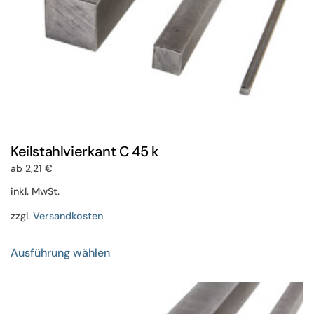
gewählt
werden
Keilstahlvierkant C 45 k
ab
2,21
€
inkl. MwSt.
zzgl.
Versandkosten
Dieses
Ausführung wählen
Produkt
weist
mehrere
Varianten