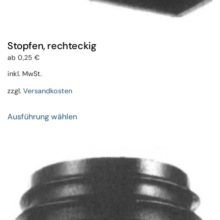
Stopfen, rechteckig
ab
0,25
€
inkl. MwSt.
zzgl.
Versandkosten
Dieses
Ausführung wählen
Produkt
weist
mehrere
Varianten
auf.
Die
Optionen
können
auf