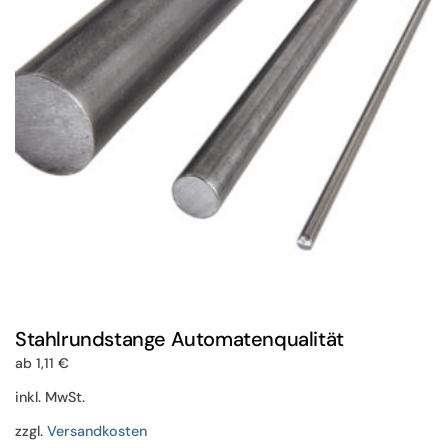
können
auf
der
Produktseite
gewählt
werden
Stahlrundstange Automatenqualität
ab
1,11
€
inkl. MwSt.
zzgl.
Versandkosten