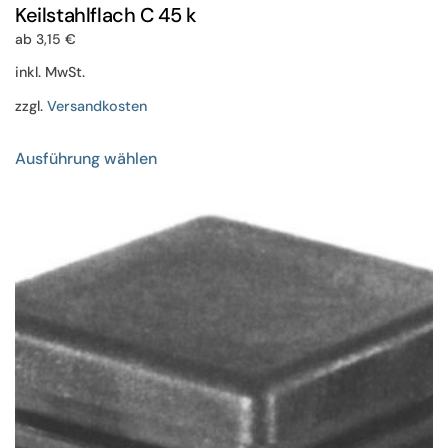
Keilstahlflach C 45 k
ab
3,15
€
inkl. MwSt.
zzgl.
Versandkosten
Dieses
Ausführung wählen
Produkt
weist
mehrere
Varianten
auf.
Die
Optionen
können
auf
der
Produktseite
gewählt