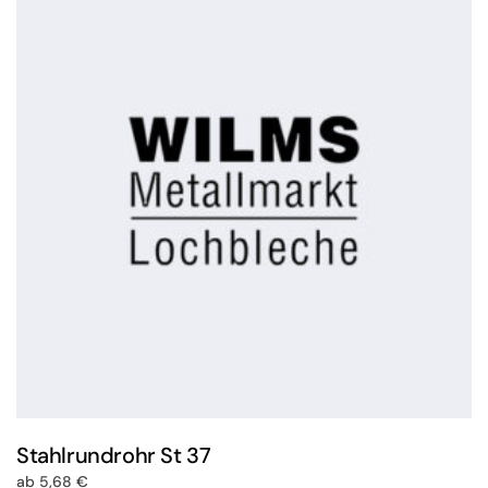
Stahlrundrohr St 37
ab
5,68
€