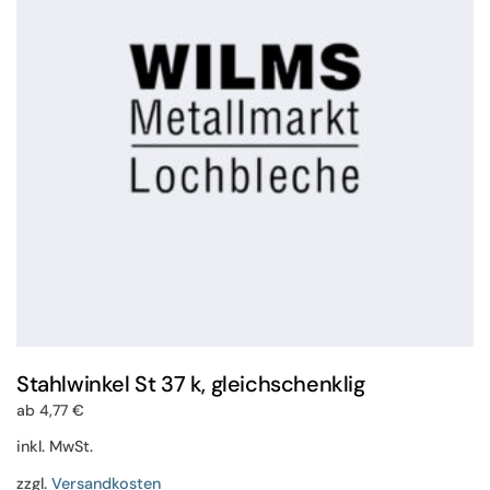
Optionen
können
auf
der
Produktseite
gewählt
werden
Stahlwinkel St 37 k, gleichschenklig
ab
4,77
€
inkl. MwSt.
zzgl.
Versandkosten