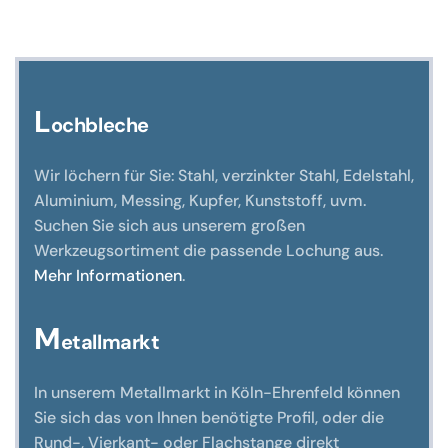
weist
mehrere
Varianten
auf.
Die
L
ochbleche
Optionen
können
Wir löchern für Sie: Stahl, verzinkter Stahl, Edelstahl,
auf
Aluminium, Messing, Kupfer, Kunststoff, uvm.
der
Suchen Sie sich aus unserem großen
Produktseite
Werkzeugsortiment die passende Lochung aus.
gewählt
Mehr Informationen
.
werden
M
etallmarkt
In unserem Metallmarkt in Köln-Ehrenfeld können
Sie sich das von Ihnen benötigte Profil, oder die
Rund-, Vierkant- oder Flachstange direkt