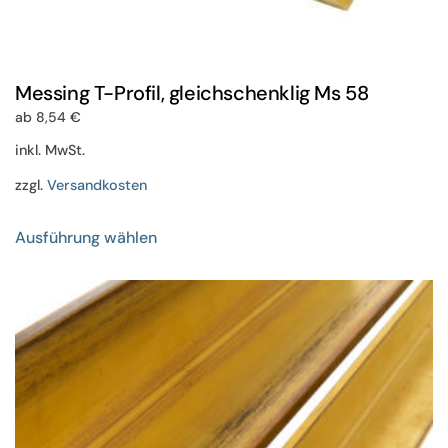
Messing T-Profil, gleichschenklig Ms 58
ab
8,54
€
inkl. MwSt.
zzgl.
Versandkosten
Dieses
Ausführung wählen
Produkt
weist
mehrere
Varianten
auf.
Die
Optionen
können
auf