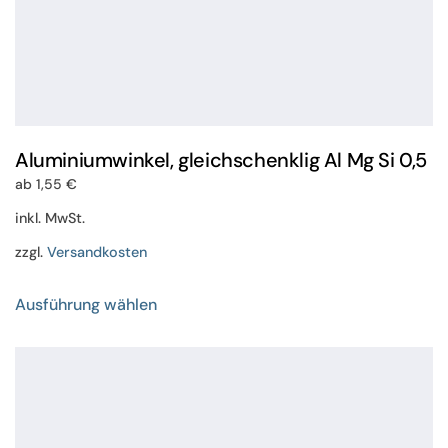
Aluminiumwinkel, gleichschenklig Al Mg Si 0,5
ab
1,55
€
inkl. MwSt.
zzgl.
Versandkosten
Dieses
Ausführung wählen
Produkt
weist
mehrere
Varianten
auf.
Die