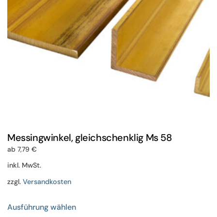
der
Produktseite
gewählt
werden
Messingwinkel, gleichschenklig Ms 58
ab
7,79
€
inkl. MwSt.
zzgl.
Versandkosten
Dieses
Ausführung wählen
Produkt